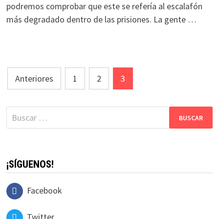
podremos comprobar que este se refería al escalafón
más degradado dentro de las prisiones. La gente …
Navegación
Anteriores
1
2
3
de
entradas
Buscar:
¡SÍGUENOS!
Facebook
Twitter