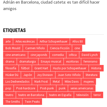
Adrián
en
Barcelona, ciudad cateta: es tan difícil hacer
amigos
ETIQUETAS
arte
Artes escénicas
Arthur Schopenhauer
Años 80
Bob Mould
Carmen Viñolo
Ciencia Ficción
cine
cine americano
cine japonés
comedia
crítica
David Lynch
drama
dramaturgia
Ensayo musical
escritoras
feminismo
filosofía
fútbol
Grant Hart
Hazlo por Schopenhauer
Historia
Hüsker Dü
Japón
Joy Division
Juan Soto Viñolo
literatura
Los Desheredados
Mark Frost
Metal
Miles Davis
mujeres
pop
Post-hardcore
Post-punk
punk
series americanas
teatro
teatro en Barcelona
teatro en España
televisión
terror
The Smiths
Twin Peaks