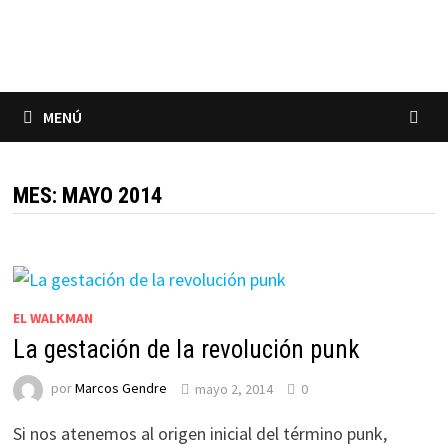
Saltar
al
contenido
MENÚ
MES:
MAYO 2014
EL WALKMAN
La gestación de la revolución punk
por
Marcos Gendre
mayo 2, 2014
0
Si nos atenemos al origen inicial del término punk,