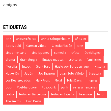
amigos
ETIQUETAS
arte
Artes escénicas
Arthur Schopenhauer
Años 80
Bob Mould
Carmen Viñolo
Ciencia Ficción
cine
cine americano
cine japonés
comedia
crítica
David Lynch
drama
dramaturgia
Ensayo musical
escritoras
feminismo
filosofía
fútbol
Grant Hart
Hazlo por Schopenhauer
Historia
Hüsker Dü
Japón
Joy Division
Juan Soto Viñolo
literatura
Los Desheredados
Mark Frost
Metal
Miles Davis
mujeres
pop
Post-hardcore
Post-punk
punk
series americanas
teatro
teatro en Barcelona
teatro en España
televisión
terror
The Smiths
Twin Peaks