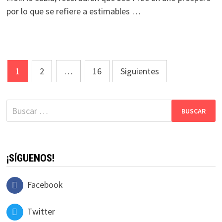
por lo que se refiere a estimables …
Navegación
1
2
…
16
Siguientes
de
entradas
Buscar:
¡SÍGUENOS!
Facebook
Twitter