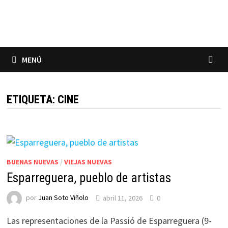
Saltar
al
contenido
MENÚ
ETIQUETA:
CINE
BUENAS NUEVAS
/
VIEJAS NUEVAS
Esparreguera, pueblo de artistas
por
Juan Soto Viñolo
abril 11, 2026
0
Las representaciones de la Passió de Esparreguera (9-