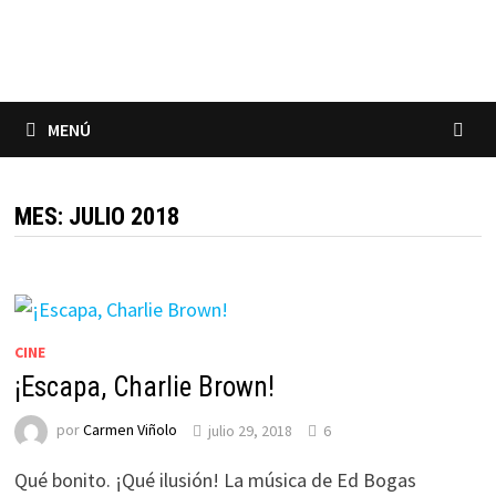
Saltar
al
contenido
MENÚ
MES:
JULIO 2018
CINE
¡Escapa, Charlie Brown!
por
Carmen Viñolo
julio 29, 2018
6
Qué bonito. ¡Qué ilusión! La música de Ed Bogas