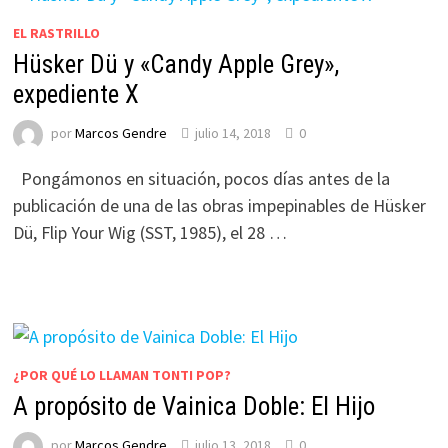
EL RASTRILLO
Hüsker Dü y «Candy Apple Grey»,
expediente X
por
Marcos Gendre
julio 14, 2018
0
Pongámonos en situación, pocos días antes de la
publicación de una de las obras impepinables de Hüsker
Dü, Flip Your Wig (SST, 1985), el 28 …
¿POR QUÉ LO LLAMAN TONTI POP?
A propósito de Vainica Doble: El Hijo
por
Marcos Gendre
julio 13, 2018
0