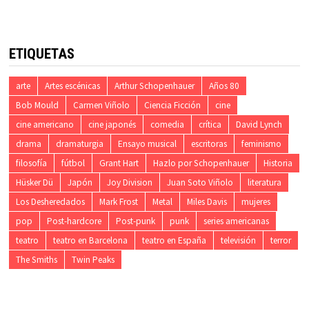
ETIQUETAS
arte
Artes escénicas
Arthur Schopenhauer
Años 80
Bob Mould
Carmen Viñolo
Ciencia Ficción
cine
cine americano
cine japonés
comedia
crítica
David Lynch
drama
dramaturgia
Ensayo musical
escritoras
feminismo
filosofía
fútbol
Grant Hart
Hazlo por Schopenhauer
Historia
Hüsker Dü
Japón
Joy Division
Juan Soto Viñolo
literatura
Los Desheredados
Mark Frost
Metal
Miles Davis
mujeres
pop
Post-hardcore
Post-punk
punk
series americanas
teatro
teatro en Barcelona
teatro en España
televisión
terror
The Smiths
Twin Peaks