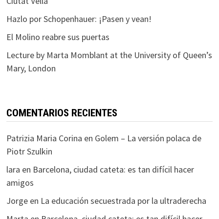
Ciutat Vella
Hazlo por Schopenhauer: ¡Pasen y vean!
El Molino reabre sus puertas
Lecture by Marta Momblant at the University of Queen’s
Mary, London
COMENTARIOS RECIENTES
Patrizia Maria Corina
en
Golem – La versión polaca de
Piotr Szulkin
lara
en
Barcelona, ciudad cateta: es tan difícil hacer
amigos
Jorge
en
La educación secuestrada por la ultraderecha
Marta
en
Barcelona, ciudad cateta: es tan difícil hacer