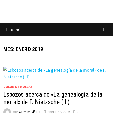
Saltar
al
contenido
MENÚ
MES:
ENERO 2019
DOLOR DE MUELAS
Esbozos acerca de «La genealogía de la
moral» de F. Nietzsche (III)
por
Carmen Viñolo
enero 27, 2019
0