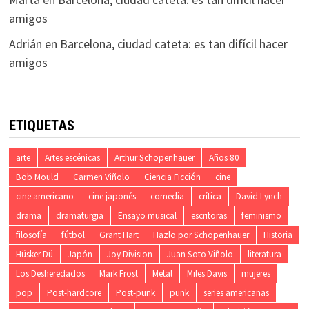
amigos
Adrián
en
Barcelona, ciudad cateta: es tan difícil hacer
amigos
ETIQUETAS
arte
Artes escénicas
Arthur Schopenhauer
Años 80
Bob Mould
Carmen Viñolo
Ciencia Ficción
cine
cine americano
cine japonés
comedia
crítica
David Lynch
drama
dramaturgia
Ensayo musical
escritoras
feminismo
filosofía
fútbol
Grant Hart
Hazlo por Schopenhauer
Historia
Hüsker Dü
Japón
Joy Division
Juan Soto Viñolo
literatura
Los Desheredados
Mark Frost
Metal
Miles Davis
mujeres
pop
Post-hardcore
Post-punk
punk
series americanas