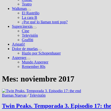
submenú
Teatro
Walkman
Mostrar
El Rastrillo
el
La cara B
submenú
¿Por qué lo llaman tonti pop?
Supercinexin
Mostrar
Cine
el
Televisión
submenú
Graffiti
Arigatô!
Dolor de muelas
Mostrar
Hazlo por Schopenhauer
el
Asperger
submenú
Mostrar
Mundo Asperger
el
Remember 80s
submenú
Mes:
noviembre 2017
Buenas Nuevas
/
Televisión
Twin Peaks. Temporada 3. Episodio 17: th