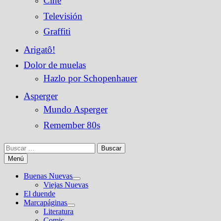
Cine
Televisión
Graffiti
Arigatô!
Dolor de muelas
Hazlo por Schopenhauer
Asperger
Mundo Asperger
Remember 80s
Buscar:
Menú
Buenas Nuevas
Mostrar
Viejas Nuevas
el
El duende
submenú
Marcapáginas
Mostrar
Literatura
el
Comic