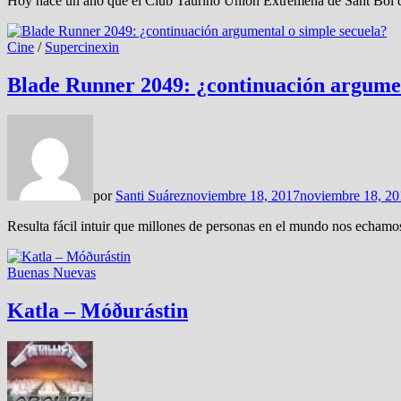
Hoy hace un año que el Club Taurino Unión Extremeña de Sant Boi de
Cine
/
Supercinexin
Blade Runner 2049: ¿continuación argumen
por
Santi Suárez
noviembre 18, 2017
noviembre 18, 20
Resulta fácil intuir que millones de personas en el mundo nos echamo
Buenas Nuevas
Katla – Móðurástin