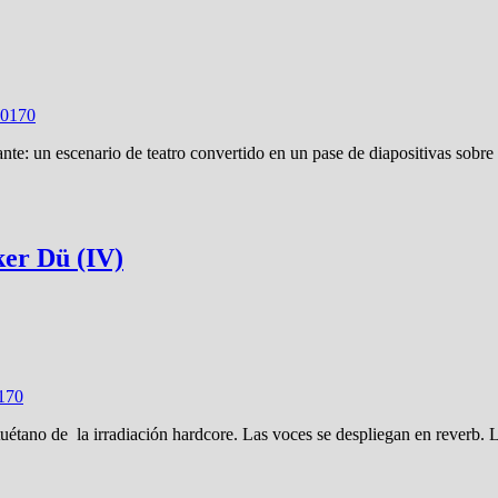
2017
0
ante: un escenario de teatro convertido en un pase de diapositivas sobr
ker Dü (IV)
17
0
l tuétano de la irradiación hardcore. Las voces se despliegan en reverb