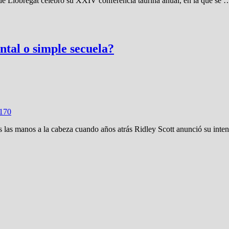
 Llobregat celebró su XXIV conferencia taurina anual, en la que se 
tal o simple secuela?
17
0
s las manos a la cabeza cuando años atrás Ridley Scott anunció su int