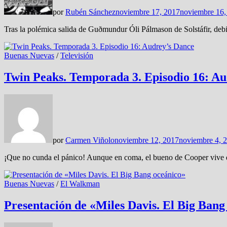
por
Rubén Sánchez
noviembre 17, 2017
noviembre 16,
Tras la polémica salida de Guðmundur Óli Pálmason de Solstáfir, debi
Buenas Nuevas
/
Televisión
Twin Peaks. Temporada 3. Episodio 16: Au
por
Carmen Viñolo
noviembre 12, 2017
noviembre 4, 
¡Que no cunda el pánico! Aunque en coma, el bueno de Cooper vive d
Buenas Nuevas
/
El Walkman
Presentación de «Miles Davis. El Big Bang