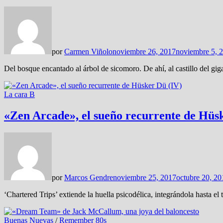
por
Carmen Viñolo
noviembre 26, 2017
noviembre 5, 
Del bosque encantado al árbol de sicomoro. De ahí, al castillo del gig
La cara B
«Zen Arcade», el sueño recurrente de Hüs
por
Marcos Gendre
noviembre 25, 2017
octubre 20, 20
‘Chartered Trips’ extiende la huella psicodélica, integrándola hasta e
Buenas Nuevas
/
Remember 80s