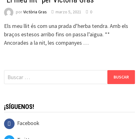
por
Victòria Gras
marzo 5, 2021
0
Els meu llit és com una prada d’herba tendra. Amb els
braços estesos arribo fins on passa l’aigua. **
Ancorades a la nit, les companyes …
Buscar:
¡SÍGUENOS!
Facebook