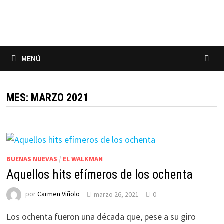
Saltar
al
contenido
MENÚ
MES:
MARZO 2021
BUENAS NUEVAS
/
EL WALKMAN
Aquellos hits efímeros de los ochenta
por
Carmen Viñolo
marzo 26, 2021
0
Los ochenta fueron una década que, pese a su giro