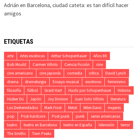
Adrián
en
Barcelona, ciudad cateta: es tan difícil hacer
amigos
ETIQUETAS
arte
Artes escénicas
Arthur Schopenhauer
Años 80
Bob Mould
Carmen Viñolo
Ciencia Ficción
cine
cine americano
cine japonés
comedia
crítica
David Lynch
drama
dramaturgia
Ensayo musical
escritoras
feminismo
filosofía
fútbol
Grant Hart
Hazlo por Schopenhauer
Historia
Hüsker Dü
Japón
Joy Division
Juan Soto Viñolo
literatura
Los Desheredados
Mark Frost
Metal
Miles Davis
mujeres
pop
Post-hardcore
Post-punk
punk
series americanas
teatro
teatro en Barcelona
teatro en España
televisión
terror
The Smiths
Twin Peaks