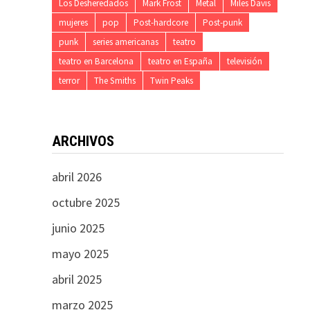
Los Desheredados
Mark Frost
Metal
Miles Davis
mujeres
pop
Post-hardcore
Post-punk
punk
series americanas
teatro
teatro en Barcelona
teatro en España
televisión
terror
The Smiths
Twin Peaks
ARCHIVOS
abril 2026
octubre 2025
junio 2025
mayo 2025
abril 2025
marzo 2025