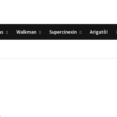
as
Walkman
Supercinexin
Arigatô!
o