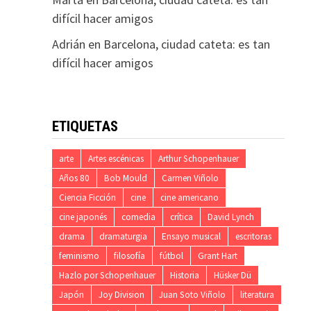
difícil hacer amigos
Adrián
en
Barcelona, ciudad cateta: es tan
difícil hacer amigos
ETIQUETAS
arte
Artes escénicas
Arthur Schopenhauer
Años 80
Bob Mould
Carmen Viñolo
Ciencia Ficción
cine
cine americano
cine japonés
comedia
crítica
David Lynch
drama
dramaturgia
Ensayo musical
escritoras
feminismo
filosofía
fútbol
Grant Hart
Hazlo por Schopenhauer
Historia
Hüsker Dü
Japón
Joy Division
Juan Soto Viñolo
literatura