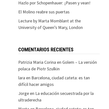
Hazlo por Schopenhauer: ¡Pasen y vean!
El Molino reabre sus puertas
Lecture by Marta Momblant at the
University of Queen’s Mary, London
COMENTARIOS RECIENTES
Patrizia Maria Corina
en
Golem – La versión
polaca de Piotr Szulkin
lara
en
Barcelona, ciudad cateta: es tan
difícil hacer amigos
Jorge
en
La educación secuestrada por la
ultraderecha
Marta
en
Barcelona, ciudad cateta: es tan