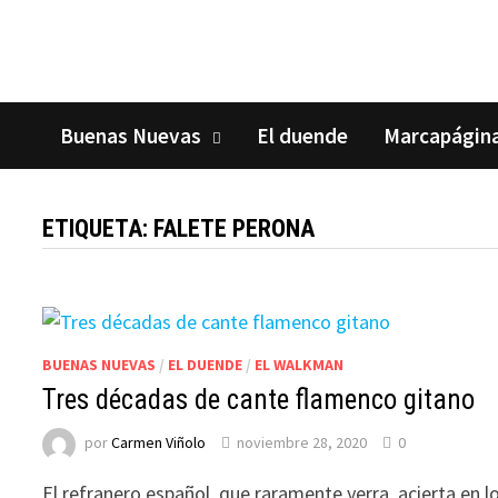
Saltar
al
contenido
Buenas Nuevas
El duende
Marcapágin
ETIQUETA:
FALETE PERONA
BUENAS NUEVAS
/
EL DUENDE
/
EL WALKMAN
Tres décadas de cante flamenco gitano
por
Carmen Viñolo
noviembre 28, 2020
0
El refranero español, que raramente yerra, acierta en l