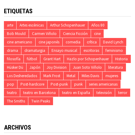
ETIQUETAS
arte
Artes escénicas
Arthur Schopenhauer
Años 80
Bob Mould
Carmen Viñolo
Ciencia Ficción
cine
cine americano
cine japonés
comedia
crítica
David Lynch
drama
dramaturgia
Ensayo musical
escritoras
feminismo
filosofía
fútbol
Grant Hart
Hazlo por Schopenhauer
Historia
Hüsker Dü
Japón
Joy Division
Juan Soto Viñolo
literatura
Los Desheredados
Mark Frost
Metal
Miles Davis
mujeres
pop
Post-hardcore
Post-punk
punk
series americanas
teatro
teatro en Barcelona
teatro en España
televisión
terror
The Smiths
Twin Peaks
ARCHIVOS