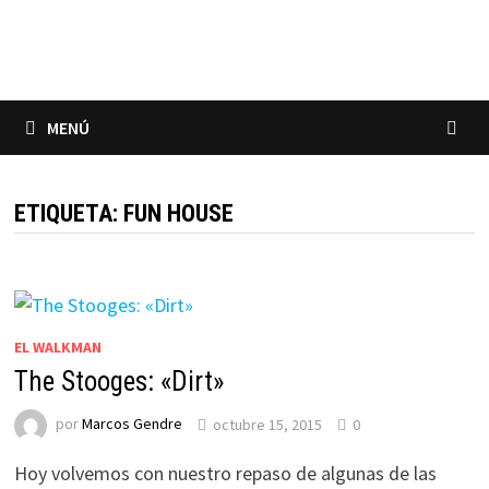
Saltar
al
contenido
MENÚ
ETIQUETA:
FUN HOUSE
EL WALKMAN
The Stooges: «Dirt»
por
Marcos Gendre
octubre 15, 2015
0
Hoy volvemos con nuestro repaso de algunas de las