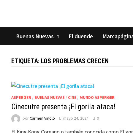
Saltar
al
contenido
Buenas Nuevas
El duende
Marcapágin
ETIQUETA:
LOS PROBLEMAS CRECEN
ASPERGER
/
BUENAS NUEVAS
/
CINE
/
MUNDO ASPERGER
Cinecutre presenta ¡El gorila ataca!
por
Carmen Viñolo
mayo 24, 2024
0
El King Kong Coreano o también conocida como El gor