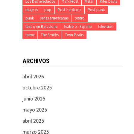
Los Desheredados
Mark Frost
Metal
Miles Davis
mujeres
pop
Post-hardcore
Post-punk
punk
series americanas
teatro
teatro en Barcelona
teatro en España
televisión
terror
The Smiths
Twin Peaks
ARCHIVOS
abril 2026
octubre 2025
junio 2025
mayo 2025
abril 2025
marzo 2025