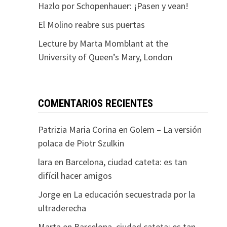
Hazlo por Schopenhauer: ¡Pasen y vean!
El Molino reabre sus puertas
Lecture by Marta Momblant at the
University of Queen’s Mary, London
COMENTARIOS RECIENTES
Patrizia Maria Corina
en
Golem – La versión
polaca de Piotr Szulkin
lara
en
Barcelona, ciudad cateta: es tan
difícil hacer amigos
Jorge
en
La educación secuestrada por la
ultraderecha
Marta
en
Barcelona, ciudad cateta: es tan