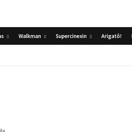
as
Walkman
Supercinexin
Arigatô!
ila