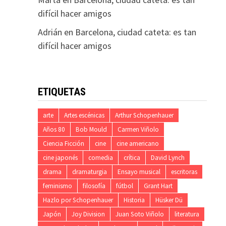
difícil hacer amigos
Adrián
en
Barcelona, ciudad cateta: es tan
difícil hacer amigos
ETIQUETAS
arte
Artes escénicas
Arthur Schopenhauer
Años 80
Bob Mould
Carmen Viñolo
Ciencia Ficción
cine
cine americano
cine japonés
comedia
crítica
David Lynch
drama
dramaturgia
Ensayo musical
escritoras
feminismo
filosofía
fútbol
Grant Hart
Hazlo por Schopenhauer
Historia
Hüsker Dü
Japón
Joy Division
Juan Soto Viñolo
literatura