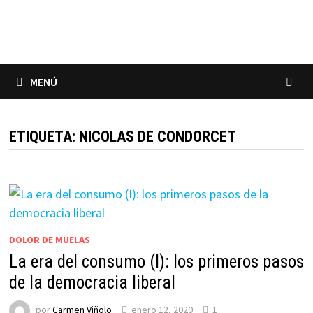
Saltar
al
contenido
MENÚ
ETIQUETA:
NICOLAS DE CONDORCET
DOLOR DE MUELAS
La era del consumo (I): los primeros pasos
de la democracia liberal
por
Carmen Viñolo
enero 12, 2020
1