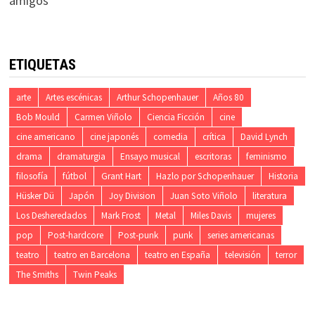
amigos
ETIQUETAS
arte
Artes escénicas
Arthur Schopenhauer
Años 80
Bob Mould
Carmen Viñolo
Ciencia Ficción
cine
cine americano
cine japonés
comedia
crítica
David Lynch
drama
dramaturgia
Ensayo musical
escritoras
feminismo
filosofía
fútbol
Grant Hart
Hazlo por Schopenhauer
Historia
Hüsker Dü
Japón
Joy Division
Juan Soto Viñolo
literatura
Los Desheredados
Mark Frost
Metal
Miles Davis
mujeres
pop
Post-hardcore
Post-punk
punk
series americanas
teatro
teatro en Barcelona
teatro en España
televisión
terror
The Smiths
Twin Peaks