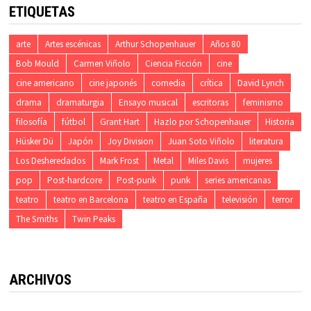
ETIQUETAS
arte
Artes escénicas
Arthur Schopenhauer
Años 80
Bob Mould
Carmen Viñolo
Ciencia Ficción
cine
cine americano
cine japonés
comedia
crítica
David Lynch
drama
dramaturgia
Ensayo musical
escritoras
feminismo
filosofía
fútbol
Grant Hart
Hazlo por Schopenhauer
Historia
Hüsker Dü
Japón
Joy Division
Juan Soto Viñolo
literatura
Los Desheredados
Mark Frost
Metal
Miles Davis
mujeres
pop
Post-hardcore
Post-punk
punk
series americanas
teatro
teatro en Barcelona
teatro en España
televisión
terror
The Smiths
Twin Peaks
ARCHIVOS