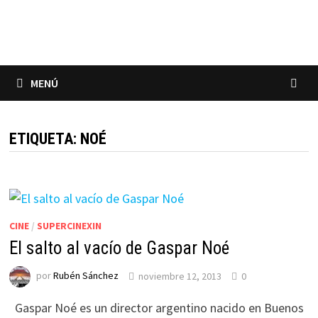
Saltar
al
contenido
MENÚ
ETIQUETA:
NOÉ
CINE
/
SUPERCINEXIN
El salto al vacío de Gaspar Noé
por
Rubén Sánchez
noviembre 12, 2013
0
Gaspar Noé es un director argentino nacido en Buenos