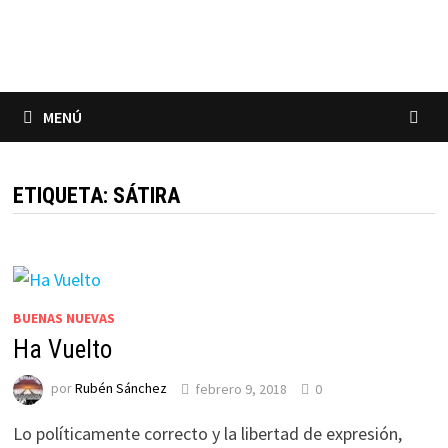
Saltar
al
contenido
MENÚ
ETIQUETA:
SÁTIRA
BUENAS NUEVAS
Ha Vuelto
por
Rubén Sánchez
febrero 9, 2018
0
Lo políticamente correcto y la libertad de expresión,