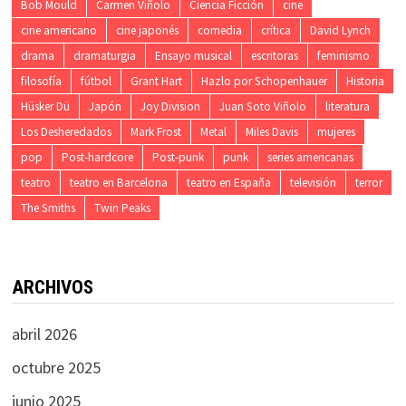
Bob Mould
Carmen Viñolo
Ciencia Ficción
cine
cine americano
cine japonés
comedia
crítica
David Lynch
drama
dramaturgia
Ensayo musical
escritoras
feminismo
filosofía
fútbol
Grant Hart
Hazlo por Schopenhauer
Historia
Hüsker Dü
Japón
Joy Division
Juan Soto Viñolo
literatura
Los Desheredados
Mark Frost
Metal
Miles Davis
mujeres
pop
Post-hardcore
Post-punk
punk
series americanas
teatro
teatro en Barcelona
teatro en España
televisión
terror
The Smiths
Twin Peaks
ARCHIVOS
abril 2026
octubre 2025
junio 2025