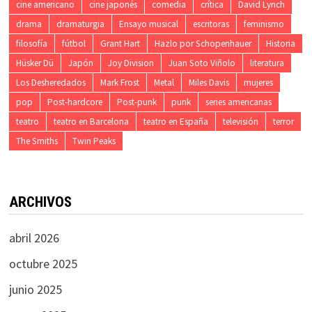
cine americano
cine japonés
comedia
crítica
David Lynch
drama
dramaturgia
Ensayo musical
escritoras
feminismo
filosofía
fútbol
Grant Hart
Hazlo por Schopenhauer
Historia
Hüsker Dü
Japón
Joy Division
Juan Soto Viñolo
literatura
Los Desheredados
Mark Frost
Metal
Miles Davis
mujeres
pop
Post-hardcore
Post-punk
punk
series americanas
teatro
teatro en Barcelona
teatro en España
televisión
terror
The Smiths
Twin Peaks
ARCHIVOS
abril 2026
octubre 2025
junio 2025