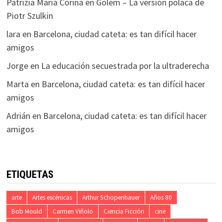
Patrizia Maria Corina
en
Golem – La versión polaca de
Piotr Szulkin
lara
en
Barcelona, ciudad cateta: es tan difícil hacer
amigos
Jorge
en
La educación secuestrada por la ultraderecha
Marta
en
Barcelona, ciudad cateta: es tan difícil hacer
amigos
Adrián
en
Barcelona, ciudad cateta: es tan difícil hacer
amigos
ETIQUETAS
arte
Artes escénicas
Arthur Schopenhauer
Años 80
Bob Mould
Carmen Viñolo
Ciencia Ficción
cine