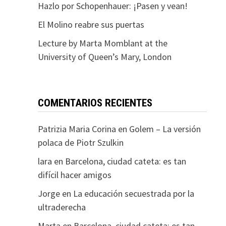
Hazlo por Schopenhauer: ¡Pasen y vean!
El Molino reabre sus puertas
Lecture by Marta Momblant at the
University of Queen’s Mary, London
COMENTARIOS RECIENTES
Patrizia Maria Corina
en
Golem – La versión
polaca de Piotr Szulkin
lara
en
Barcelona, ciudad cateta: es tan
difícil hacer amigos
Jorge
en
La educación secuestrada por la
ultraderecha
Marta
en
Barcelona, ciudad cateta: es tan