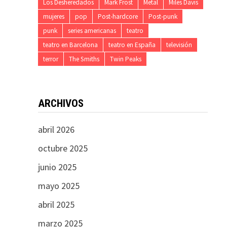
Los Desheredados
Mark Frost
Metal
Miles Davis
mujeres
pop
Post-hardcore
Post-punk
punk
series americanas
teatro
teatro en Barcelona
teatro en España
televisión
terror
The Smiths
Twin Peaks
ARCHIVOS
abril 2026
octubre 2025
junio 2025
mayo 2025
abril 2025
marzo 2025