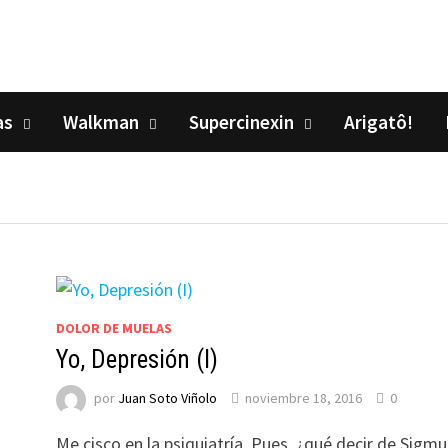
as
Walkman
Supercinexin
Arigatô!
DOLOR DE MUELAS
Yo, Depresión (I)
por
Juan Soto Viñolo
noviembre 18, 2016
0
Me cisco en la psiquiatría. Pues, ¿qué decir de Sigm