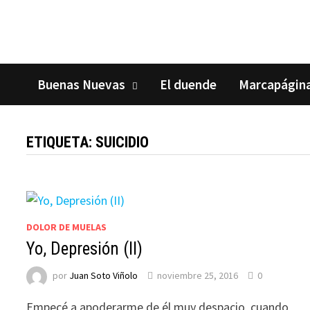
Saltar
al
contenido
Buenas Nuevas
El duende
Marcapágin
ETIQUETA:
SUICIDIO
DOLOR DE MUELAS
Yo, Depresión (II)
por
Juan Soto Viñolo
noviembre 25, 2016
0
Empecé a apoderarme de él muy despacio cuando