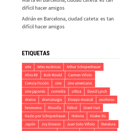
difícil hacer amigos
Adrián
en
Barcelona, ciudad cateta: es tan
difícil hacer amigos
ETIQUETAS
arte
Artes escénicas
Arthur Schopenhauer
Años 80
Bob Mould
Carmen Viñolo
Ciencia Ficción
cine
cine americano
cine japonés
comedia
crítica
David Lynch
drama
dramaturgia
Ensayo musical
escritoras
feminismo
filosofía
fútbol
Grant Hart
Hazlo por Schopenhauer
Historia
Hüsker Dü
Japón
Joy Division
Juan Soto Viñolo
literatura