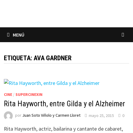
Saltar
al
contenido
MENÚ
ETIQUETA:
AVA GARDNER
CINE
/
SUPERCINEXIN
Rita Hayworth, entre Gilda y el Alzheimer
por
Juan Soto Viñolo y Carmen Lloret
mayo 25, 2015
0
Rita Hayworth, actriz, bailarina y cantante de cabaret,