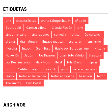
ETIQUETAS
arte
Artes escénicas
Arthur Schopenhauer
Años 80
Bob Mould
Carmen Viñolo
Ciencia Ficción
cine
cine americano
cine japonés
comedia
crítica
David Lynch
drama
dramaturgia
Ensayo musical
escritoras
feminismo
filosofía
fútbol
Grant Hart
Hazlo por Schopenhauer
Historia
Hüsker Dü
Japón
Joy Division
Juan Soto Viñolo
literatura
Los Desheredados
Mark Frost
Metal
Miles Davis
mujeres
pop
Post-hardcore
Post-punk
punk
series americanas
teatro
teatro en Barcelona
teatro en España
televisión
terror
The Smiths
Twin Peaks
ARCHIVOS