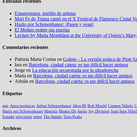
Entradas recientes
Esparreguera, pueblo de artistas
Mari Fe de Triana cantó en el X Festival de Flamenco Ciutat Ve
Hazlo por Schopenhauer: ¡Pasen y vean!
El Molino reabre sus puertas
Lecture by Marta Momblant at the University of Queen’s Mary
Comentarios recientes
Patrizia Maria Corina
en
Golem – La versión polaca de Piotr S
lara
en
Barcelona, ciudad cateta: es tan difícil hacer amigos
Jorge
en
La educación secuestrada por la ultraderecha
Marta
en
Barcelona, ciudad cateta: es tan difícil hacer amigos
Adrián
en
Barcelona, ciudad cateta: es tan difícil hacer amigos
Etiquetas
arte
Artes escénicas
Arthur Schopenhauer
Años 80
Bob Mould
Carmen Viñolo
C
Hazlo por Schopenhauer
Historia
Hüsker Dü
Japón
Joy Division
Juan Soto Viño
España
televisión
terror
The Smiths
Twin Peaks
Archivos