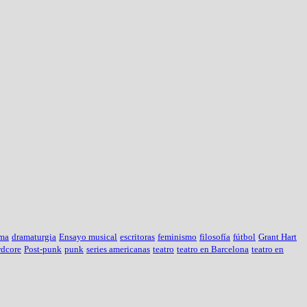
ma
dramaturgia
Ensayo musical
escritoras
feminismo
filosofía
fútbol
Grant Hart
rdcore
Post-punk
punk
series americanas
teatro
teatro en Barcelona
teatro en