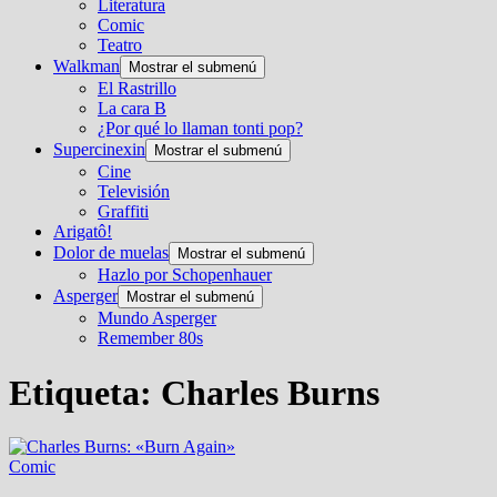
Literatura
Comic
Teatro
Walkman
Mostrar el submenú
El Rastrillo
La cara B
¿Por qué lo llaman tonti pop?
Supercinexin
Mostrar el submenú
Cine
Televisión
Graffiti
Arigatô!
Dolor de muelas
Mostrar el submenú
Hazlo por Schopenhauer
Asperger
Mostrar el submenú
Mundo Asperger
Remember 80s
Etiqueta:
Charles Burns
Comic