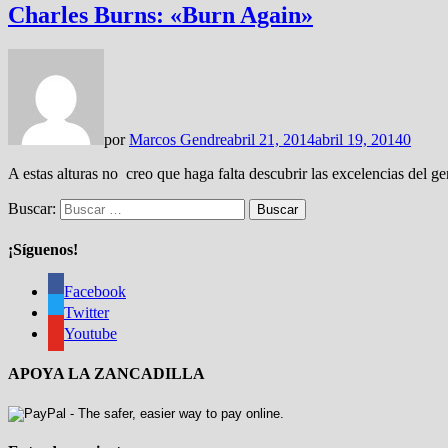
Charles Burns: «Burn Again»
por
Marcos Gendre
abril 21, 2014
abril 19, 2014
0
A estas alturas no creo que haga falta descubrir las excelencias del g
Buscar:
¡Síguenos!
Facebook
Twitter
Youtube
APOYA LA ZANCADILLA