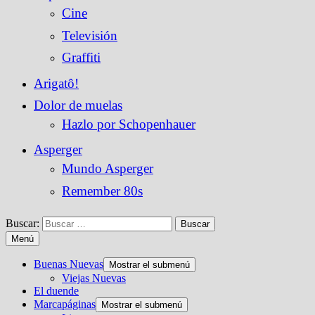
Cine
Televisión
Graffiti
Arigatô!
Dolor de muelas
Hazlo por Schopenhauer
Asperger
Mundo Asperger
Remember 80s
Buscar:
Menú
Buenas Nuevas
Mostrar el submenú
Viejas Nuevas
El duende
Marcapáginas
Mostrar el submenú