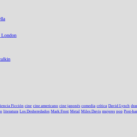
lla
, London
zulkin
iencia Ficción
cine
cine americano
cine japonés
comedia
crítica
David Lynch
dra
lo
literatura
Los Desheredados
Mark Frost
Metal
Miles Davis
mujeres
pop
Post-ha