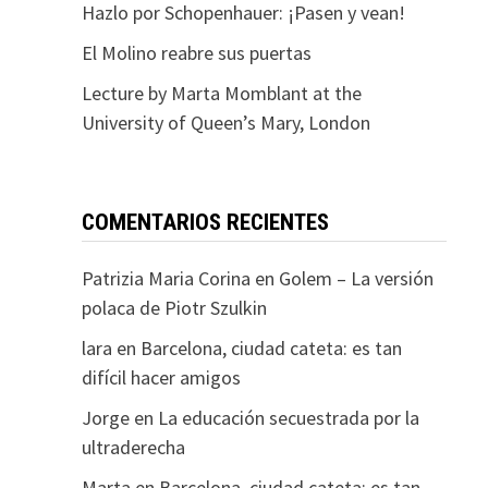
Hazlo por Schopenhauer: ¡Pasen y vean!
El Molino reabre sus puertas
Lecture by Marta Momblant at the
University of Queen’s Mary, London
COMENTARIOS RECIENTES
Patrizia Maria Corina
en
Golem – La versión
polaca de Piotr Szulkin
lara
en
Barcelona, ciudad cateta: es tan
difícil hacer amigos
Jorge
en
La educación secuestrada por la
ultraderecha
Marta
en
Barcelona, ciudad cateta: es tan