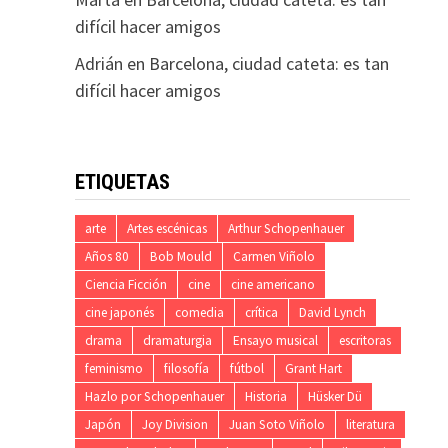
difícil hacer amigos
Adrián
en
Barcelona, ciudad cateta: es tan
difícil hacer amigos
ETIQUETAS
arte
Artes escénicas
Arthur Schopenhauer
Años 80
Bob Mould
Carmen Viñolo
Ciencia Ficción
cine
cine americano
cine japonés
comedia
crítica
David Lynch
drama
dramaturgia
Ensayo musical
escritoras
feminismo
filosofía
fútbol
Grant Hart
Hazlo por Schopenhauer
Historia
Hüsker Dü
Japón
Joy Division
Juan Soto Viñolo
literatura