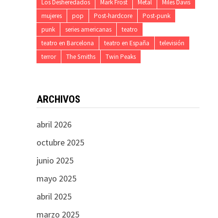
Los Desheredados
Mark Frost
Metal
Miles Davis
mujeres
pop
Post-hardcore
Post-punk
punk
series americanas
teatro
teatro en Barcelona
teatro en España
televisión
terror
The Smiths
Twin Peaks
ARCHIVOS
abril 2026
octubre 2025
junio 2025
mayo 2025
abril 2025
marzo 2025