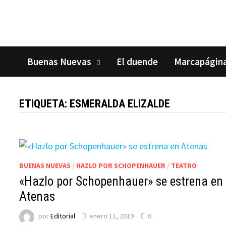
Saltar
al
contenido
Buenas Nuevas
El duende
Marcapágin
ETIQUETA:
ESMERALDA ELIZALDE
BUENAS NUEVAS
/
HAZLO POR SCHOPENHAUER
/
TEATRO
«Hazlo por Schopenhauer» se estrena en
Atenas
por
Editorial
enero 11, 2019
0