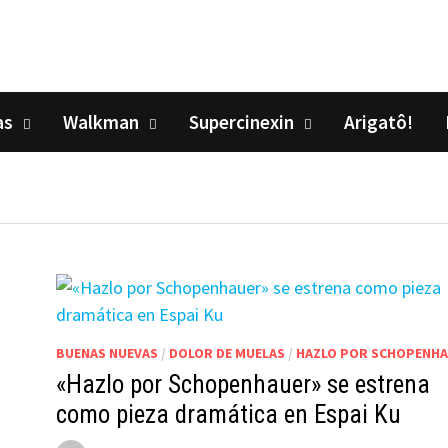
as
Walkman
Supercinexin
Arigatô!
BUENAS NUEVAS
/
DOLOR DE MUELAS
/
HAZLO POR SCHOPENH
«Hazlo por Schopenhauer» se estrena
como pieza dramática en Espai Ku