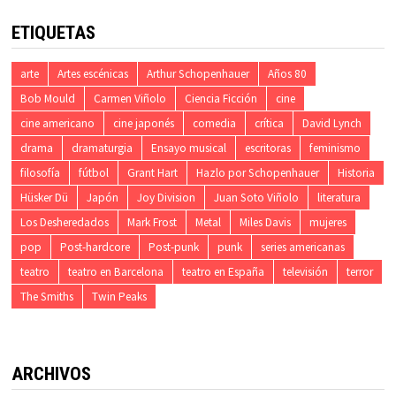
ETIQUETAS
arte
Artes escénicas
Arthur Schopenhauer
Años 80
Bob Mould
Carmen Viñolo
Ciencia Ficción
cine
cine americano
cine japonés
comedia
crítica
David Lynch
drama
dramaturgia
Ensayo musical
escritoras
feminismo
filosofía
fútbol
Grant Hart
Hazlo por Schopenhauer
Historia
Hüsker Dü
Japón
Joy Division
Juan Soto Viñolo
literatura
Los Desheredados
Mark Frost
Metal
Miles Davis
mujeres
pop
Post-hardcore
Post-punk
punk
series americanas
teatro
teatro en Barcelona
teatro en España
televisión
terror
The Smiths
Twin Peaks
ARCHIVOS