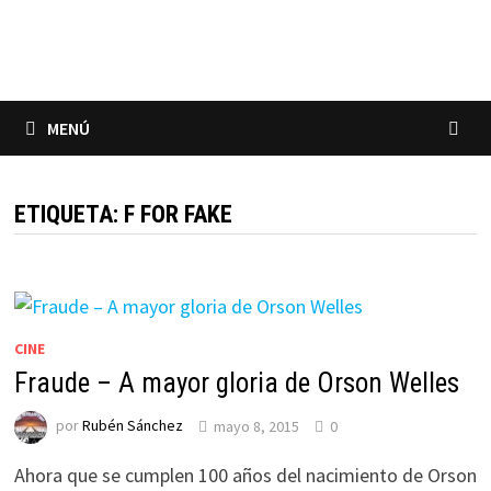
Saltar
al
contenido
MENÚ
ETIQUETA:
F FOR FAKE
CINE
Fraude – A mayor gloria de Orson Welles
por
Rubén Sánchez
mayo 8, 2015
0
Ahora que se cumplen 100 años del nacimiento de Orson