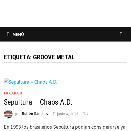
Saltar
al
contenido
MENÚ
ETIQUETA:
GROOVE METAL
LA CARA B
Sepultura – Chaos A.D.
por
Rubén Sánchez
junio 4, 2016
2
En 1993 los brasileños Sepultura podían considerarse ya