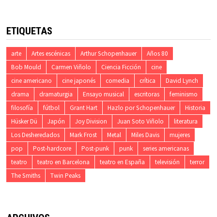
ETIQUETAS
arte
Artes escénicas
Arthur Schopenhauer
Años 80
Bob Mould
Carmen Viñolo
Ciencia Ficción
cine
cine americano
cine japonés
comedia
crítica
David Lynch
drama
dramaturgia
Ensayo musical
escritoras
feminismo
filosofía
fútbol
Grant Hart
Hazlo por Schopenhauer
Historia
Hüsker Dü
Japón
Joy Division
Juan Soto Viñolo
literatura
Los Desheredados
Mark Frost
Metal
Miles Davis
mujeres
pop
Post-hardcore
Post-punk
punk
series americanas
teatro
teatro en Barcelona
teatro en España
televisión
terror
The Smiths
Twin Peaks