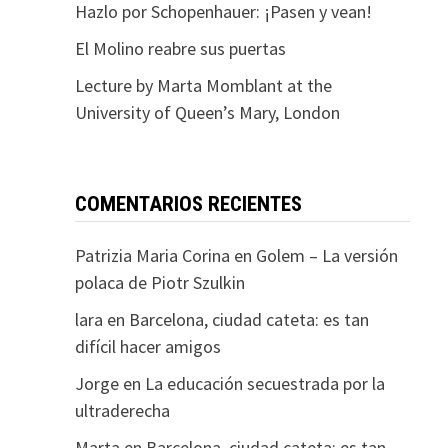
Hazlo por Schopenhauer: ¡Pasen y vean!
El Molino reabre sus puertas
Lecture by Marta Momblant at the
University of Queen’s Mary, London
COMENTARIOS RECIENTES
Patrizia Maria Corina
en
Golem – La versión
polaca de Piotr Szulkin
lara
en
Barcelona, ciudad cateta: es tan
difícil hacer amigos
Jorge
en
La educación secuestrada por la
ultraderecha
Marta
en
Barcelona, ciudad cateta: es tan