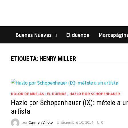
Saltar
al
contenido
Buenas Nuevas
El duende
Marcapágin
ETIQUETA:
HENRY MILLER
DOLOR DE MUELAS
/
EL DUENDE
/
HAZLO POR SCHOPENHAUER
Hazlo por Schopenhauer (IX): métele a u
artista
por
Carmen Viñolo
diciembre 10, 2014
0