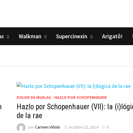
as
Walkman
Supercinexin
Arigatô!
DOLOR DE MUELAS
/
HAZLO POR SCHOPENHAUER
n
Hazlo por Schopenhauer (VII): la (i)lóg
de la rae
por
Carmen Viñolo
octubre 22, 2014
0