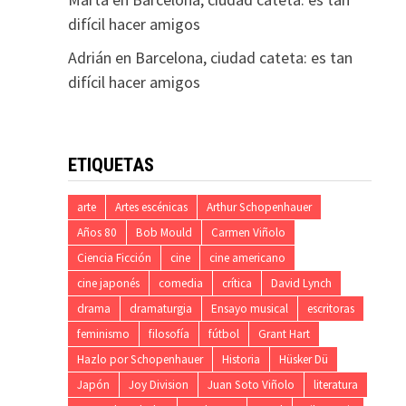
difícil hacer amigos
Adrián
en
Barcelona, ciudad cateta: es tan
difícil hacer amigos
ETIQUETAS
arte
Artes escénicas
Arthur Schopenhauer
Años 80
Bob Mould
Carmen Viñolo
Ciencia Ficción
cine
cine americano
cine japonés
comedia
crítica
David Lynch
drama
dramaturgia
Ensayo musical
escritoras
feminismo
filosofía
fútbol
Grant Hart
Hazlo por Schopenhauer
Historia
Hüsker Dü
Japón
Joy Division
Juan Soto Viñolo
literatura