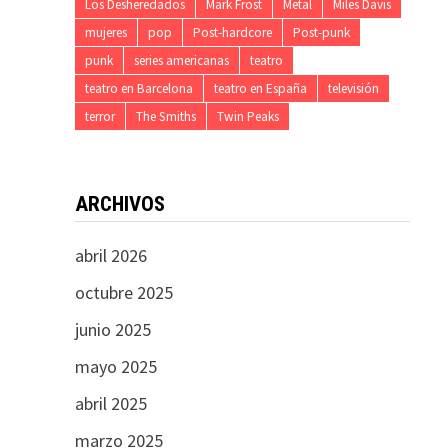
Los Desheredados
Mark Frost
Metal
Miles Davis
mujeres
pop
Post-hardcore
Post-punk
punk
series americanas
teatro
teatro en Barcelona
teatro en España
televisión
terror
The Smiths
Twin Peaks
ARCHIVOS
abril 2026
octubre 2025
junio 2025
mayo 2025
abril 2025
marzo 2025