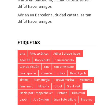
difícil hacer amigos
Adrián
en
Barcelona, ciudad cateta: es tan
difícil hacer amigos
ETIQUETAS
arte
Artes escénicas
Arthur Schopenhauer
Años 80
Bob Mould
Carmen Viñolo
Ciencia Ficción
cine
cine americano
cine japonés
comedia
crítica
David Lynch
drama
dramaturgia
Ensayo musical
escritoras
feminismo
filosofía
fútbol
Grant Hart
Hazlo por Schopenhauer
Historia
Hüsker Dü
Japón
Joy Division
Juan Soto Viñolo
literatura