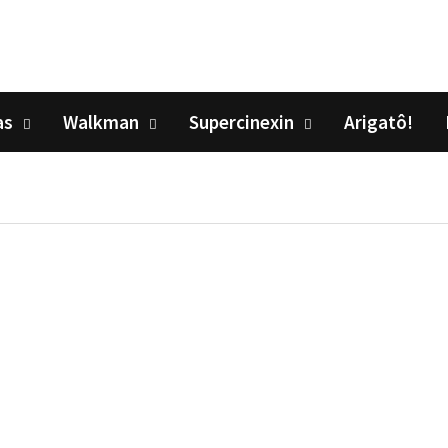
as
Walkman
Supercinexin
Arigatô!