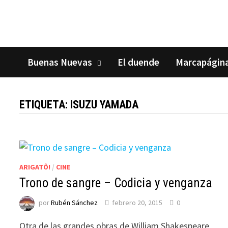
Saltar
al
contenido
Buenas Nuevas
El duende
Marcapágin
ETIQUETA:
ISUZU YAMADA
ARIGATÔ!
/
CINE
Trono de sangre – Codicia y venganza
por
Rubén Sánchez
febrero 20, 2015
0
Otra de las grandes obras de William Shakespeare