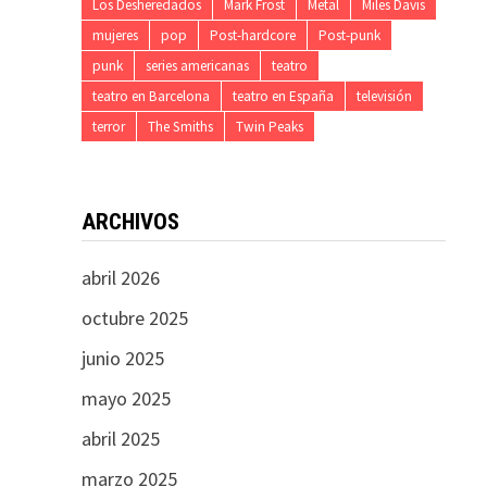
Los Desheredados
Mark Frost
Metal
Miles Davis
mujeres
pop
Post-hardcore
Post-punk
punk
series americanas
teatro
teatro en Barcelona
teatro en España
televisión
terror
The Smiths
Twin Peaks
ARCHIVOS
abril 2026
octubre 2025
junio 2025
mayo 2025
abril 2025
marzo 2025