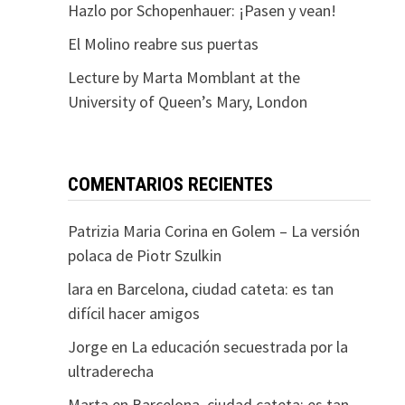
Hazlo por Schopenhauer: ¡Pasen y vean!
El Molino reabre sus puertas
Lecture by Marta Momblant at the
University of Queen’s Mary, London
COMENTARIOS RECIENTES
Patrizia Maria Corina
en
Golem – La versión
polaca de Piotr Szulkin
lara
en
Barcelona, ciudad cateta: es tan
difícil hacer amigos
Jorge
en
La educación secuestrada por la
ultraderecha
Marta
en
Barcelona, ciudad cateta: es tan