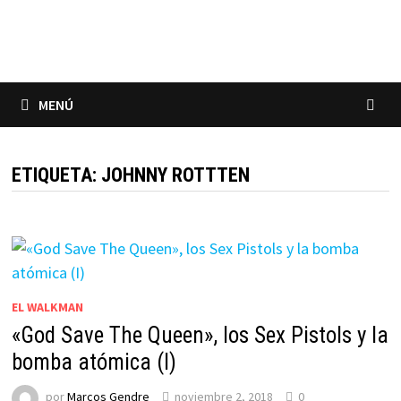
Saltar
al
contenido
MENÚ
ETIQUETA:
JOHNNY ROTTTEN
EL WALKMAN
«God Save The Queen», los Sex Pistols y la
bomba atómica (I)
por
Marcos Gendre
noviembre 2, 2018
0