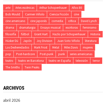
arte
Artes escénicas
Arthur Schopenhauer
Años 80
Bob Mould
Carmen Viñolo
Ciencia Ficción
cine
cine americano
cine japonés
comedia
crítica
David Lynch
drama
dramaturgia
Ensayo musical
escritoras
feminismo
filosofía
fútbol
Grant Hart
Hazlo por Schopenhauer
Historia
Hüsker Dü
Japón
Joy Division
Juan Soto Viñolo
literatura
Los Desheredados
Mark Frost
Metal
Miles Davis
mujeres
pop
Post-hardcore
Post-punk
punk
series americanas
teatro
teatro en Barcelona
teatro en España
televisión
terror
The Smiths
Twin Peaks
ARCHIVOS
abril 2026