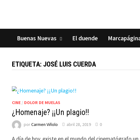
Saltar
al
contenido
Buenas Nuevas
El duende
Marcapágin
ETIQUETA:
JOSÉ LUIS CUERDA
CINE
/
DOLOR DE MUELAS
¿Homenaje? ¡¡Un plagio!!
por
Carmen Viñolo
abril 28, 2019
0
A día de hoy, existe en el mundo del cinematógrafo un