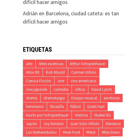
difícil hacer amigos
Adrián
en
Barcelona, ciudad cateta: es tan
difícil hacer amigos
ETIQUETAS
arte
Artes escénicas
Arthur Schopenhauer
Años 80
Bob Mould
Carmen Viñolo
Ciencia Ficción
cine
cine americano
cine japonés
comedia
crítica
David Lynch
drama
dramaturgia
Ensayo musical
escritoras
feminismo
filosofía
fútbol
Grant Hart
Hazlo por Schopenhauer
Historia
Hüsker Dü
Japón
Joy Division
Juan Soto Viñolo
literatura
Los Desheredados
Mark Frost
Metal
Miles Davis