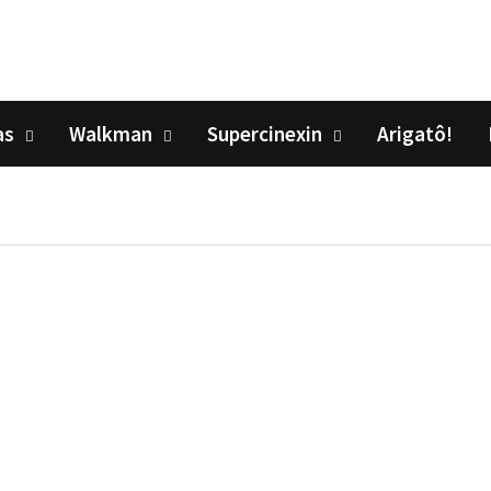
as
Walkman
Supercinexin
Arigatô!