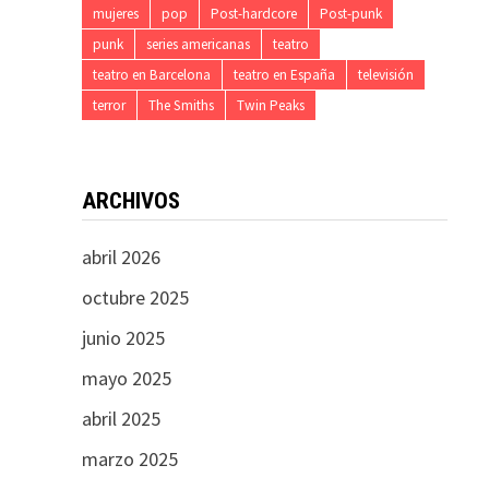
mujeres
pop
Post-hardcore
Post-punk
punk
series americanas
teatro
teatro en Barcelona
teatro en España
televisión
terror
The Smiths
Twin Peaks
ARCHIVOS
abril 2026
octubre 2025
junio 2025
mayo 2025
abril 2025
marzo 2025