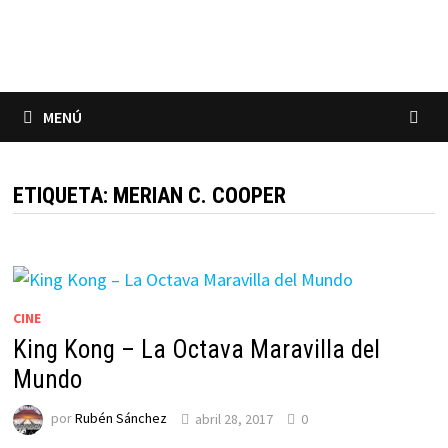
Saltar
al
contenido
MENÚ
ETIQUETA:
MERIAN C. COOPER
CINE
King Kong – La Octava Maravilla del
Mundo
por
Rubén Sánchez
abril 28, 2017
0