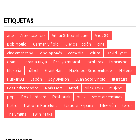
ETIQUETAS
arte
Artes escénicas
Arthur Schopenhauer
Años 80
Bob Mould
Carmen Viñolo
Ciencia Ficción
cine
cine americano
cine japonés
comedia
crítica
David Lynch
drama
dramaturgia
Ensayo musical
escritoras
feminismo
filosofía
fútbol
Grant Hart
Hazlo por Schopenhauer
Historia
Hüsker Dü
Japón
Joy Division
Juan Soto Viñolo
literatura
Los Desheredados
Mark Frost
Metal
Miles Davis
mujeres
pop
Post-hardcore
Post-punk
punk
series americanas
teatro
teatro en Barcelona
teatro en España
televisión
terror
The Smiths
Twin Peaks