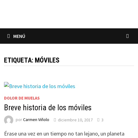
Saltar
al
contenido
MENÚ
ETIQUETA:
MÓVILES
DOLOR DE MUELAS
Breve historia de los móviles
por
Carmen Viñolo
diciembre 10, 2017
3
Érase una vez en un tiempo no tan lejano, un planeta