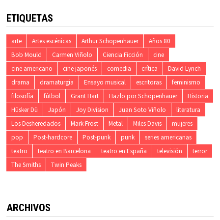
ETIQUETAS
arte
Artes escénicas
Arthur Schopenhauer
Años 80
Bob Mould
Carmen Viñolo
Ciencia Ficción
cine
cine americano
cine japonés
comedia
crítica
David Lynch
drama
dramaturgia
Ensayo musical
escritoras
feminismo
filosofía
fútbol
Grant Hart
Hazlo por Schopenhauer
Historia
Hüsker Dü
Japón
Joy Division
Juan Soto Viñolo
literatura
Los Desheredados
Mark Frost
Metal
Miles Davis
mujeres
pop
Post-hardcore
Post-punk
punk
series americanas
teatro
teatro en Barcelona
teatro en España
televisión
terror
The Smiths
Twin Peaks
ARCHIVOS