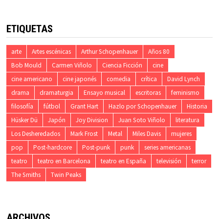
ETIQUETAS
arte
Artes escénicas
Arthur Schopenhauer
Años 80
Bob Mould
Carmen Viñolo
Ciencia Ficción
cine
cine americano
cine japonés
comedia
crítica
David Lynch
drama
dramaturgia
Ensayo musical
escritoras
feminismo
filosofía
fútbol
Grant Hart
Hazlo por Schopenhauer
Historia
Hüsker Dü
Japón
Joy Division
Juan Soto Viñolo
literatura
Los Desheredados
Mark Frost
Metal
Miles Davis
mujeres
pop
Post-hardcore
Post-punk
punk
series americanas
teatro
teatro en Barcelona
teatro en España
televisión
terror
The Smiths
Twin Peaks
ARCHIVOS