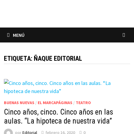
Saltar
al
contenido
MENÚ
ETIQUETA:
ÑAQUE EDITORIAL
BUENAS NUEVAS
/
EL MARCAPÁGINAS
/
TEATRO
Cinco años, cinco. Cinco años en las
aulas. “La hipoteca de nuestra vida”
por
Editorial
febrero 16, 2020
0