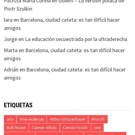
Patrizia Maria Corina
en
Golem – La versión polaca de
Piotr Szulkin
lara
en
Barcelona, ciudad cateta: es tan difícil hacer
amigos
Jorge
en
La educación secuestrada por la ultraderecha
Marta
en
Barcelona, ciudad cateta: es tan difícil hacer
amigos
Adrián
en
Barcelona, ciudad cateta: es tan difícil hacer
amigos
ETIQUETAS
arte
Artes escénicas
Arthur Schopenhauer
Años 80
Bob Mould
Carmen Viñolo
Ciencia Ficción
cine