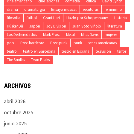
cine americano
cine japonés
comedia
crítica
David Lynch
drama
dramaturgia
Ensayo musical
escritoras
feminismo
filosofía
fútbol
Grant Hart
Hazlo por Schopenhauer
Historia
Hüsker Dü
Japón
Joy Division
Juan Soto Viñolo
literatura
Los Desheredados
Mark Frost
Metal
Miles Davis
mujeres
pop
Post-hardcore
Post-punk
punk
series americanas
teatro
teatro en Barcelona
teatro en España
televisión
terror
The Smiths
Twin Peaks
ARCHIVOS
abril 2026
octubre 2025
junio 2025