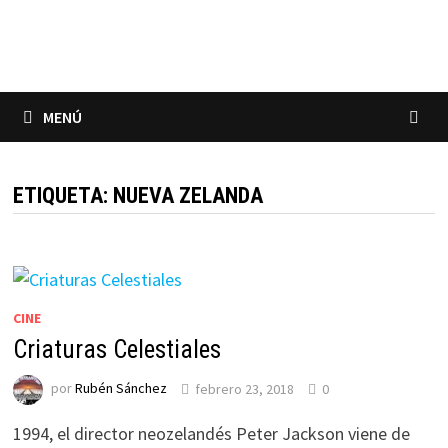
Saltar
al
contenido
MENÚ
ETIQUETA:
NUEVA ZELANDA
CINE
Criaturas Celestiales
por
Rubén Sánchez
febrero 23, 2018
0
1994, el director neozelandés Peter Jackson viene de