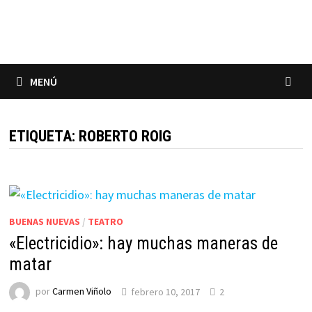
Saltar
al
contenido
MENÚ
ETIQUETA:
ROBERTO ROIG
BUENAS NUEVAS
/
TEATRO
«Electricidio»: hay muchas maneras de
matar
por
Carmen Viñolo
febrero 10, 2017
2