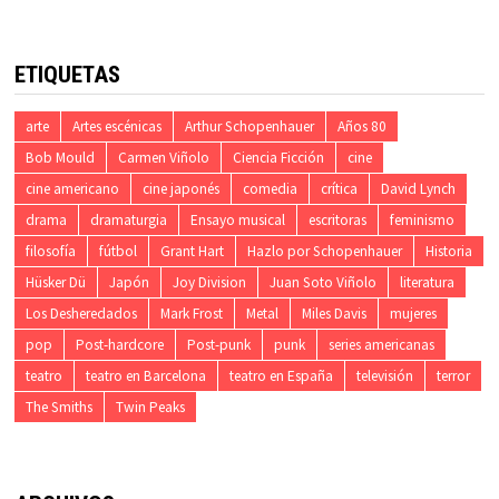
ETIQUETAS
arte
Artes escénicas
Arthur Schopenhauer
Años 80
Bob Mould
Carmen Viñolo
Ciencia Ficción
cine
cine americano
cine japonés
comedia
crítica
David Lynch
drama
dramaturgia
Ensayo musical
escritoras
feminismo
filosofía
fútbol
Grant Hart
Hazlo por Schopenhauer
Historia
Hüsker Dü
Japón
Joy Division
Juan Soto Viñolo
literatura
Los Desheredados
Mark Frost
Metal
Miles Davis
mujeres
pop
Post-hardcore
Post-punk
punk
series americanas
teatro
teatro en Barcelona
teatro en España
televisión
terror
The Smiths
Twin Peaks