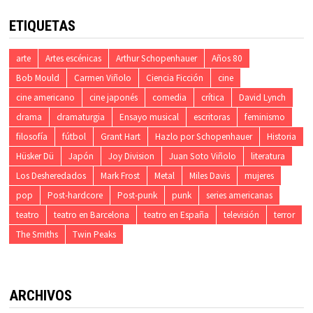
ETIQUETAS
arte
Artes escénicas
Arthur Schopenhauer
Años 80
Bob Mould
Carmen Viñolo
Ciencia Ficción
cine
cine americano
cine japonés
comedia
crítica
David Lynch
drama
dramaturgia
Ensayo musical
escritoras
feminismo
filosofía
fútbol
Grant Hart
Hazlo por Schopenhauer
Historia
Hüsker Dü
Japón
Joy Division
Juan Soto Viñolo
literatura
Los Desheredados
Mark Frost
Metal
Miles Davis
mujeres
pop
Post-hardcore
Post-punk
punk
series americanas
teatro
teatro en Barcelona
teatro en España
televisión
terror
The Smiths
Twin Peaks
ARCHIVOS