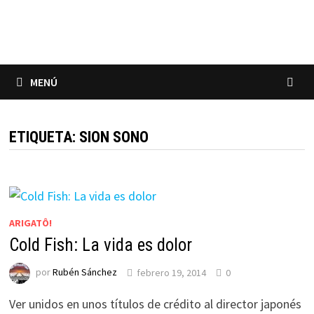
Saltar
al
contenido
MENÚ
ETIQUETA:
SION SONO
ARIGATÔ!
Cold Fish: La vida es dolor
por
Rubén Sánchez
febrero 19, 2014
0
Ver unidos en unos títulos de crédito al director japonés