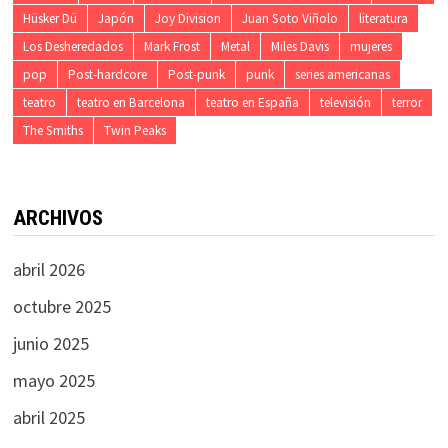
Hüsker Dü
Japón
Joy Division
Juan Soto Viñolo
literatura
Los Desheredados
Mark Frost
Metal
Miles Davis
mujeres
pop
Post-hardcore
Post-punk
punk
series americanas
teatro
teatro en Barcelona
teatro en España
televisión
terror
The Smiths
Twin Peaks
ARCHIVOS
abril 2026
octubre 2025
junio 2025
mayo 2025
abril 2025