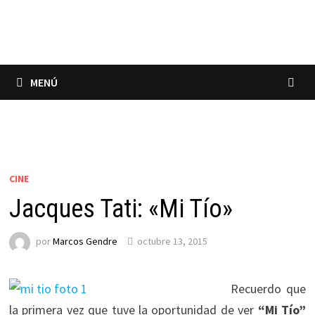
Saltar
al
contenido
MENÚ
CINE
Jacques Tati: «Mi Tío»
por
Marcos Gendre
octubre 13, 2015
Recuerdo que
la primera vez que tuve la oportunidad de ver
“Mi Tío”