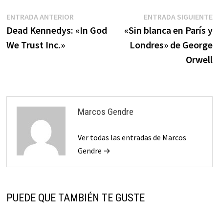
Navegación
Entrada
E
ENTRADA ANTERIOR
ENTRADA SIGUIENTE
anterior:
s
Dead Kennedys: «In God
«Sin blanca en París y
de
We Trust Inc.»
Londres» de George
entradas
Orwell
Marcos Gendre
Ver todas las entradas de Marcos
Gendre →
PUEDE QUE TAMBIÉN TE GUSTE