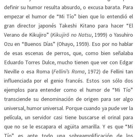
definir su humor resulta absurdo, o excusa barata. Para
empezar el humor de “Mi Tío” bien que lo entendió el
gran director japonés Takeshi Kitano para hacer “El
Verano de Kikujiro” (
Kikujirō no Natsu
, 1999) o Yasuhiro
Ozu en “Buenos Días” (Ohayo, 1959). Eso por no hablar
de esas escenas de perros, que, como bien señalaba
Eduardo Torres Dulce, mucho tienen que ver con Edgar
Neville o esa Roma (
Fellini’s
Roma
, 1972) de Fellini tan
influenciada por el genio francés. Estos son sólo dos
ejemplos para entender como el humor de “Mi Tío”
transciende su denominación de origen para ser algo
universal, humor universal. Porque cuando ya pude ver la
película, un servidor casi tiene buscarse el orinal para
que no se le escapara el agüita amarilla. Y es que “Mi
Tío” es ante todo una sobreamplificación de los