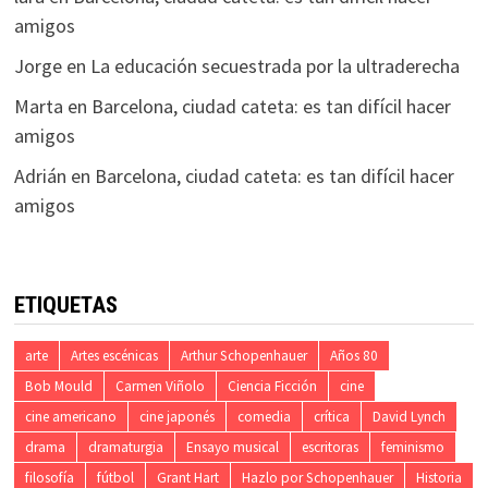
amigos
Jorge
en
La educación secuestrada por la ultraderecha
Marta
en
Barcelona, ciudad cateta: es tan difícil hacer
amigos
Adrián
en
Barcelona, ciudad cateta: es tan difícil hacer
amigos
ETIQUETAS
arte
Artes escénicas
Arthur Schopenhauer
Años 80
Bob Mould
Carmen Viñolo
Ciencia Ficción
cine
cine americano
cine japonés
comedia
crítica
David Lynch
drama
dramaturgia
Ensayo musical
escritoras
feminismo
filosofía
fútbol
Grant Hart
Hazlo por Schopenhauer
Historia