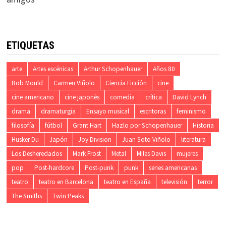
ETIQUETAS
arte
Artes escénicas
Arthur Schopenhauer
Años 80
Bob Mould
Carmen Viñolo
Ciencia Ficción
cine
cine americano
cine japonés
comedia
crítica
David Lynch
drama
dramaturgia
Ensayo musical
escritoras
feminismo
filosofía
fútbol
Grant Hart
Hazlo por Schopenhauer
Historia
Hüsker Dü
Japón
Joy Division
Juan Soto Viñolo
literatura
Los Desheredados
Mark Frost
Metal
Miles Davis
mujeres
pop
Post-hardcore
Post-punk
punk
series americanas
teatro
teatro en Barcelona
teatro en España
televisión
terror
The Smiths
Twin Peaks