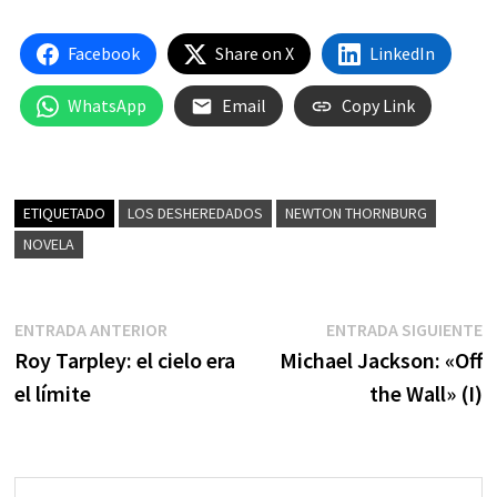
Facebook
Share on X
LinkedIn
WhatsApp
Email
Copy Link
ETIQUETADO
LOS DESHEREDADOS
NEWTON THORNBURG
NOVELA
Navegación
Entrada
E
ENTRADA ANTERIOR
ENTRADA SIGUIENTE
anterior:
s
Roy Tarpley: el cielo era
Michael Jackson: «Off
de
el límite
the Wall» (I)
entradas