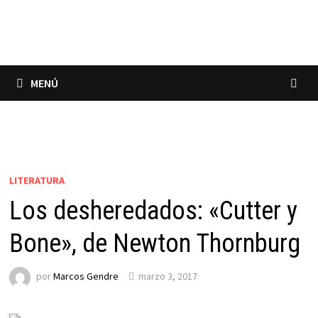
Saltar
al
contenido
MENÚ
LITERATURA
Los desheredados: «Cutter y
Bone», de Newton Thornburg
por
Marcos Gendre
marzo 3, 2017