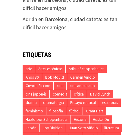
difícil hacer amigos
Adrián
en
Barcelona, ciudad cateta: es tan
difícil hacer amigos
ETIQUETAS
arte
Artes escénicas
Arthur Schopenhauer
Años 80
Bob Mould
Carmen Viñolo
Ciencia Ficción
cine
cine americano
cine japonés
comedia
crítica
David Lynch
drama
dramaturgia
Ensayo musical
escritoras
feminismo
filosofía
fútbol
Grant Hart
Hazlo por Schopenhauer
Historia
Hüsker Dü
Japón
Joy Division
Juan Soto Viñolo
literatura