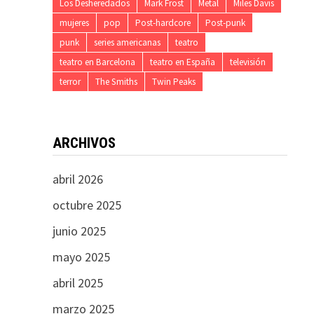
Los Desheredados
Mark Frost
Metal
Miles Davis
mujeres
pop
Post-hardcore
Post-punk
punk
series americanas
teatro
teatro en Barcelona
teatro en España
televisión
terror
The Smiths
Twin Peaks
ARCHIVOS
abril 2026
octubre 2025
junio 2025
mayo 2025
abril 2025
marzo 2025