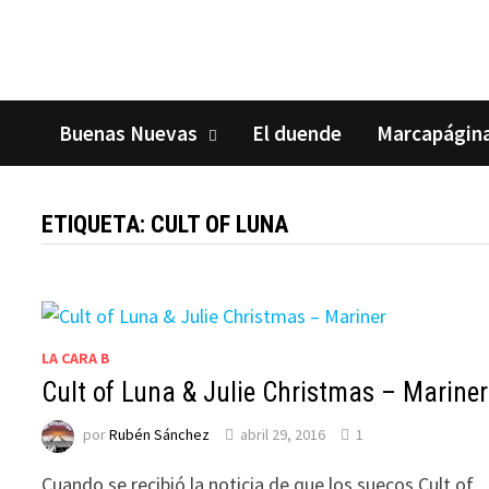
Saltar
al
contenido
Buenas Nuevas
El duende
Marcapágin
ETIQUETA:
CULT OF LUNA
LA CARA B
Cult of Luna & Julie Christmas – Mariner
por
Rubén Sánchez
abril 29, 2016
1
Cuando se recibió la noticia de que los suecos Cult of