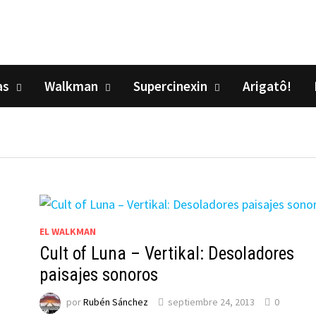
as
Walkman
Supercinexin
Arigatô!
EL WALKMAN
Cult of Luna – Vertikal: Desoladores
paisajes sonoros
por
Rubén Sánchez
septiembre 24, 2013
0