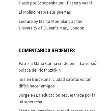
Hazlo por Schopenhauer: ¡Pasen y vean!
El Molino reabre sus puertas
Lecture by Marta Momblant at the
University of Queen’s Mary, London
COMENTARIOS RECIENTES
Patrizia Maria Corina
en
Golem – La versión
polaca de Piotr Szulkin
lara
en
Barcelona, ciudad cateta: es tan
difícil hacer amigos
Jorge
en
La educación secuestrada por la
ultraderecha
Marta
en
Barcelona, ciudad cateta: es tan