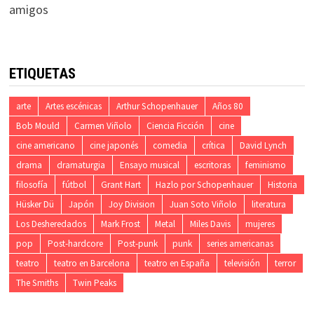
amigos
ETIQUETAS
arte
Artes escénicas
Arthur Schopenhauer
Años 80
Bob Mould
Carmen Viñolo
Ciencia Ficción
cine
cine americano
cine japonés
comedia
crítica
David Lynch
drama
dramaturgia
Ensayo musical
escritoras
feminismo
filosofía
fútbol
Grant Hart
Hazlo por Schopenhauer
Historia
Hüsker Dü
Japón
Joy Division
Juan Soto Viñolo
literatura
Los Desheredados
Mark Frost
Metal
Miles Davis
mujeres
pop
Post-hardcore
Post-punk
punk
series americanas
teatro
teatro en Barcelona
teatro en España
televisión
terror
The Smiths
Twin Peaks