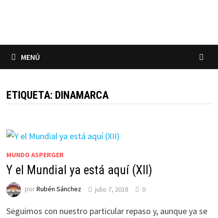
Saltar
al
contenido
MENÚ
ETIQUETA:
DINAMARCA
MUNDO ASPERGER
Y el Mundial ya está aquí (XII)
por
Rubén Sánchez
julio 7, 2018
0
Seguimos con nuestro particular repaso y, aunque ya se