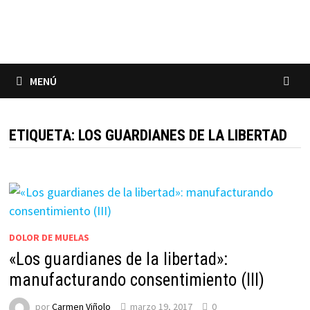
Saltar
al
contenido
MENÚ
ETIQUETA:
LOS GUARDIANES DE LA LIBERTAD
DOLOR DE MUELAS
«Los guardianes de la libertad»:
manufacturando consentimiento (III)
por
Carmen Viñolo
marzo 19, 2017
0