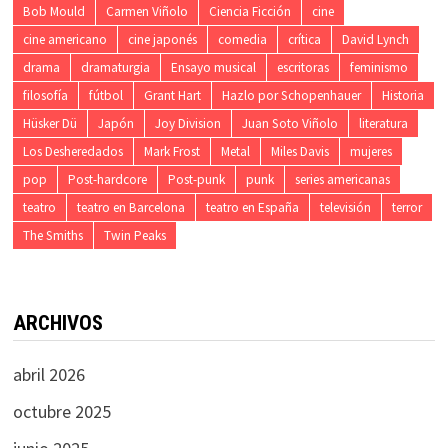
Bob Mould
Carmen Viñolo
Ciencia Ficción
cine
cine americano
cine japonés
comedia
crítica
David Lynch
drama
dramaturgia
Ensayo musical
escritoras
feminismo
filosofía
fútbol
Grant Hart
Hazlo por Schopenhauer
Historia
Hüsker Dü
Japón
Joy Division
Juan Soto Viñolo
literatura
Los Desheredados
Mark Frost
Metal
Miles Davis
mujeres
pop
Post-hardcore
Post-punk
punk
series americanas
teatro
teatro en Barcelona
teatro en España
televisión
terror
The Smiths
Twin Peaks
ARCHIVOS
abril 2026
octubre 2025