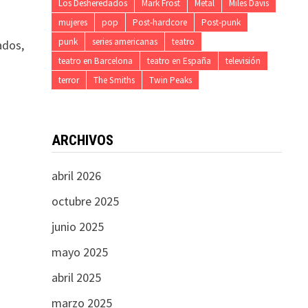
Los Desheredados
Mark Frost
Metal
Miles Davis
mujeres
pop
Post-hardcore
Post-punk
punk
series americanas
teatro
ados,
teatro en Barcelona
teatro en España
televisión
terror
The Smiths
Twin Peaks
ARCHIVOS
abril 2026
octubre 2025
junio 2025
mayo 2025
abril 2025
marzo 2025