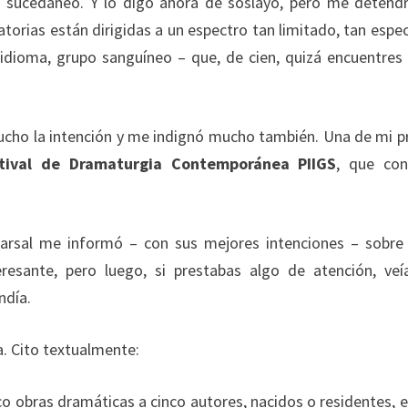
 o sucedáneo. Y lo digo ahora de soslayo, pero me detend
orias están dirigidas a un espectro tan limitado, tan espec
, idioma, grupo sanguíneo – que, de cien, quizá encuentres
ucho la intención y me indignó mucho también. Una de mi p
stival de Dramaturgia Contemporánea PIIGS
, que con
Marsal me informó – con sus mejores intenciones – sobre
eresante, pero luego, si prestabas algo de atención, veí
ndía.
a. Cito textualmente:
inco obras dramáticas a cinco autores, nacidos o residentes, e