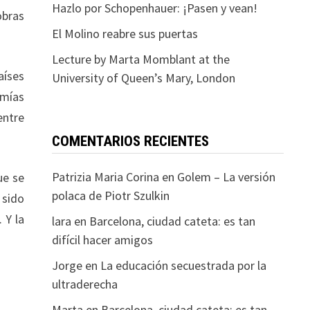
Hazlo por Schopenhauer: ¡Pasen y vean!
obras
El Molino reabre sus puertas
Lecture by Marta Momblant at the
aíses
University of Queen’s Mary, London
omías
entre
COMENTARIOS RECIENTES
Patrizia Maria Corina
en
Golem – La versión
ue se
polaca de Piotr Szulkin
 sido
 Y la
lara
en
Barcelona, ciudad cateta: es tan
difícil hacer amigos
Jorge
en
La educación secuestrada por la
ultraderecha
Marta
en
Barcelona, ciudad cateta: es tan