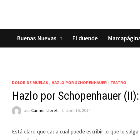
Saltar
al
contenido
Buenas Nuevas
El duende
Marcapágin
DOLOR DE MUELAS
/
HAZLO POR SCHOPENHAUER
/
TEATRO
Hazlo por Schopenhauer (II):
por
Carmen Lloret
abril 16, 2014
Está claro que cada cual puede escribir lo que le salga