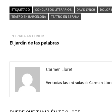
ETIQUETADO
CONCURSOS LITERARIOS
DAVID LYNCH
DOLOR 
TEATRO EN BARCELONA
TEATRO EN ESPAÑA
Navegación
Entrada
ENTRADA ANTERIOR
anterior:
El jardín de las palabras
de
entradas
Carmen Lloret
Ver todas las entradas de Carmen Llor