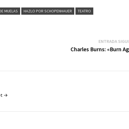
DE MUELAS
HAZLO POR SCHOPENHAUER
TEATRO
ENTRADA SIGU
Charles Burns: «Burn Ag
et →