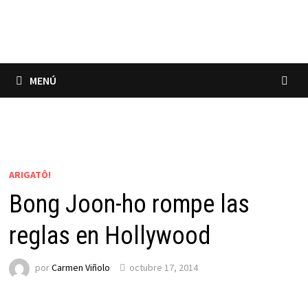
Saltar
al
contenido
MENÚ
ARIGATÔ!
Bong Joon-ho rompe las
reglas en Hollywood
por
Carmen Viñolo
octubre 17, 2014