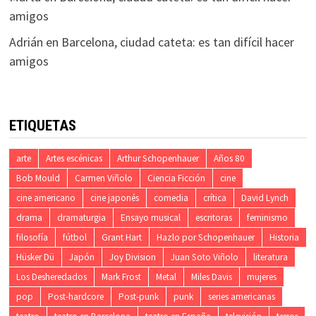
amigos
Adrián
en
Barcelona, ciudad cateta: es tan difícil hacer
amigos
ETIQUETAS
arte
Artes escénicas
Arthur Schopenhauer
Años 80
Bob Mould
Carmen Viñolo
Ciencia Ficción
cine
cine americano
cine japonés
comedia
crítica
David Lynch
drama
dramaturgia
Ensayo musical
escritoras
feminismo
filosofía
fútbol
Grant Hart
Hazlo por Schopenhauer
Historia
Hüsker Dü
Japón
Joy Division
Juan Soto Viñolo
literatura
Los Desheredados
Mark Frost
Metal
Miles Davis
mujeres
pop
Post-hardcore
Post-punk
punk
series americanas