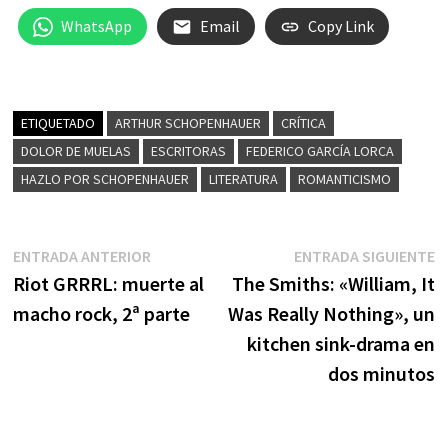
WhatsApp
Email
Copy Link
ETIQUETADO
ARTHUR SCHOPENHAUER
CRÍTICA
DOLOR DE MUELAS
ESCRITORAS
FEDERICO GARCÍA LORCA
HAZLO POR SCHOPENHAUER
LITERATURA
ROMANTICISMO
Navegación
Entrada
E
ENTRADA ANTERIOR
ENTRADA SIGUIENTE
anterior:
s
Riot GRRRL: muerte al
The Smiths: «William, It
de
macho rock, 2ª parte
Was Really Nothing», un
entradas
kitchen sink-drama en
dos minutos