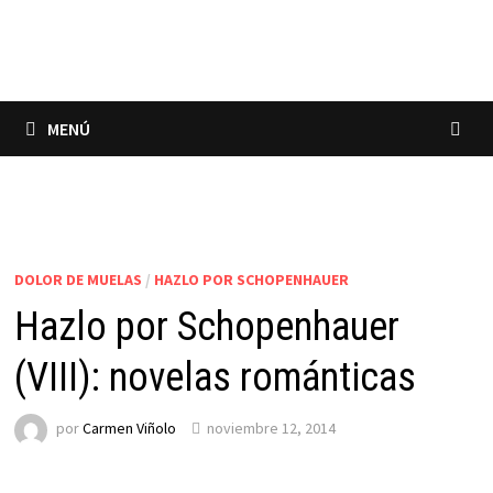
Saltar
al
contenido
MENÚ
DOLOR DE MUELAS
/
HAZLO POR SCHOPENHAUER
Hazlo por Schopenhauer
(VIII): novelas románticas
por
Carmen Viñolo
noviembre 12, 2014