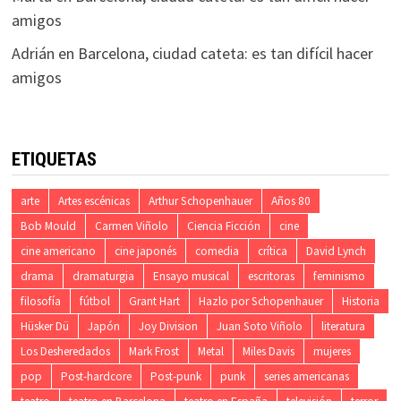
amigos
Adrián
en
Barcelona, ciudad cateta: es tan difícil hacer
amigos
ETIQUETAS
arte
Artes escénicas
Arthur Schopenhauer
Años 80
Bob Mould
Carmen Viñolo
Ciencia Ficción
cine
cine americano
cine japonés
comedia
crítica
David Lynch
drama
dramaturgia
Ensayo musical
escritoras
feminismo
filosofía
fútbol
Grant Hart
Hazlo por Schopenhauer
Historia
Hüsker Dü
Japón
Joy Division
Juan Soto Viñolo
literatura
Los Desheredados
Mark Frost
Metal
Miles Davis
mujeres
pop
Post-hardcore
Post-punk
punk
series americanas