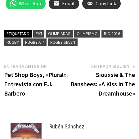
WhatsApp
Email
Copy Link
ETIQUETADO
FIYI
OLIMPIADAS
OLIMPISMO
RIO 2016
RUGBY
RUGBY A 7
RUGBY SEVEN
Navegación
Entrada
E
ENTRADA ANTERIOR
ENTRADA SIGUIENTE
anterior:
s
Pet Shop Boys, «Plural».
Siouxsie & The
de
Entrevista con F.J.
Banshees: «A Kiss In The
entradas
Barbero
Dreamhouse»
Rubén Sánchez