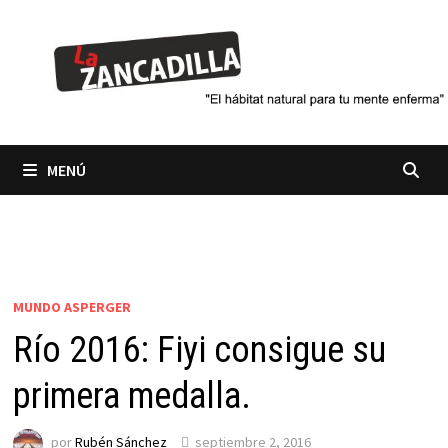
Saltar
al
contenido
MENÚ
MUNDO ASPERGER
Río 2016: Fiyi consigue su
primera medalla.
por
Rubén Sánchez
septiembre 2, 2016