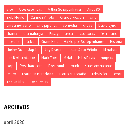
arte
Artes escénicas
Arthur Schopenhauer
Años 80
Bob Mould
Carmen Viñolo
Ciencia Ficción
cine
cine americano
cine japonés
comedia
crítica
David Lynch
drama
dramaturgia
Ensayo musical
escritoras
feminismo
filosofía
fútbol
Grant Hart
Hazlo por Schopenhauer
Historia
Hüsker Dü
Japón
Joy Division
Juan Soto Viñolo
literatura
Los Desheredados
Mark Frost
Metal
Miles Davis
mujeres
pop
Post-hardcore
Post-punk
punk
series americanas
teatro
teatro en Barcelona
teatro en España
televisión
terror
The Smiths
Twin Peaks
ARCHIVOS
abril 2026