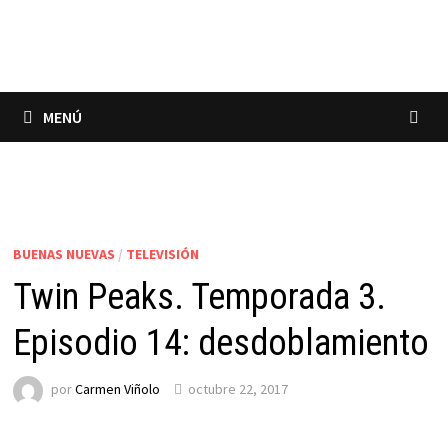
Saltar
al
contenido
MENÚ
BUENAS NUEVAS
/
TELEVISIÓN
Twin Peaks. Temporada 3.
Episodio 14: desdoblamiento
por
Carmen Viñolo
octubre 22, 2017