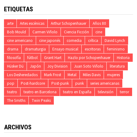
ETIQUETAS
arte
Artes escénicas
Arthur Schopenhauer
Años 80
Bob Mould
Carmen Viñolo
Ciencia Ficción
cine
cine americano
cine japonés
comedia
crítica
David Lynch
drama
dramaturgia
Ensayo musical
escritoras
feminismo
filosofía
fútbol
Grant Hart
Hazlo por Schopenhauer
Historia
Hüsker Dü
Japón
Joy Division
Juan Soto Viñolo
literatura
Los Desheredados
Mark Frost
Metal
Miles Davis
mujeres
pop
Post-hardcore
Post-punk
punk
series americanas
teatro
teatro en Barcelona
teatro en España
televisión
terror
The Smiths
Twin Peaks
ARCHIVOS