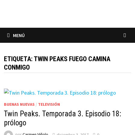
Saltar
al
contenido
MENÚ
ETIQUETA:
TWIN PEAKS FUEGO CAMINA
CONMIGO
BUENAS NUEVAS
/
TELEVISIÓN
Twin Peaks. Temporada 3. Episodio 18:
prólogo
por
Carmen Viñolo
diciembre 3, 2017
0