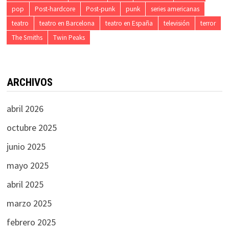
pop
Post-hardcore
Post-punk
punk
series americanas
teatro
teatro en Barcelona
teatro en España
televisión
terror
The Smiths
Twin Peaks
ARCHIVOS
abril 2026
octubre 2025
junio 2025
mayo 2025
abril 2025
marzo 2025
febrero 2025