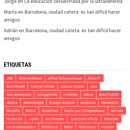
Jorge
en
La educación secuestrada por la ultraderecha
Marta
en
Barcelona, ciudad cateta: es tan difícil hacer
amigos
Adrián
en
Barcelona, ciudad cateta: es tan difícil hacer
amigos
ETIQUETAS
arte
Artes escénicas
Arthur Schopenhauer
Años 80
Bob Mould
Carmen Viñolo
Ciencia Ficción
cine
cine americano
cine japonés
comedia
crítica
David Lynch
drama
dramaturgia
Ensayo musical
escritoras
feminismo
filosofía
fútbol
Grant Hart
Hazlo por Schopenhauer
Historia
Hüsker Dü
Japón
Joy Division
Juan Soto Viñolo
literatura
Los Desheredados
Mark Frost
Metal
Miles Davis
mujeres