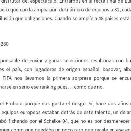
isfrutar del espectáculo. Entramos en la recta final de Eu
ero que con la ampliación del número de equipos a 32, cad
usión que obligaciones. Cuando se amplíe a 48 países esta 
esponsable de enviar algunas selecciones resultonas con b
es el país, con jugadores de origen español, kosovar, alb
g FIFA nos llevamos la primera sorpresa porque se encu
omarse en serio ese ranking pues… como que no.
el Embolo porque nos gusta el riesgo. Sí, hace dos años 
s equipos europeos estaban detrás de este talento, un dela
cabó fichando por el Schalke 04, que no es por desmerecer
emier como que quedaba un poco raro que recale en ese eq