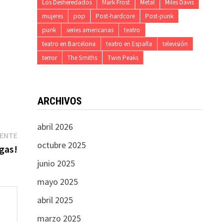
Los Desheredados
Mark Frost
Metal
Miles Davis
mujeres
pop
Post-hardcore
Post-punk
punk
series americanas
teatro
teatro en Barcelona
teatro en España
televisión
terror
The Smiths
Twin Peaks
ARCHIVOS
abril 2026
Entrada
IENTE
octubre 2025
siguiente:
rgas!
junio 2025
mayo 2025
abril 2025
marzo 2025