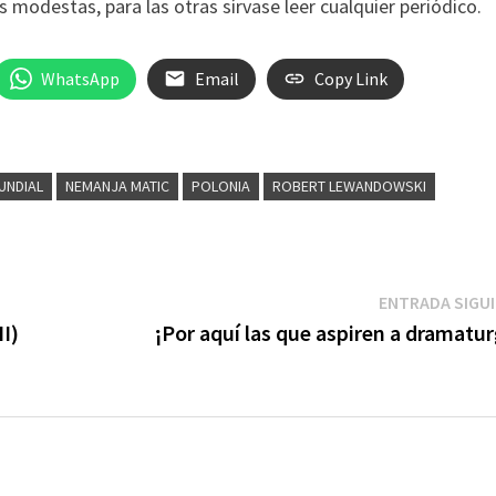
 modestas, para las otras sírvase leer cualquier periódico.
WhatsApp
Email
Copy Link
UNDIAL
NEMANJA MATIC
POLONIA
ROBERT LEWANDOWSKI
ENTRADA SIGU
II)
¡Por aquí las que aspiren a dramatu