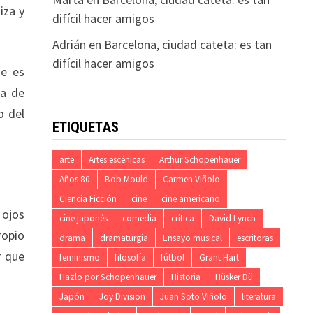
iza y
difícil hacer amigos
Adrián
en
Barcelona, ciudad cateta: es tan
difícil hacer amigos
ue es
ia de
o del
ETIQUETAS
arte
Artes escénicas
Arthur Schopenhauer
Años 80
Bob Mould
Carmen Viñolo
Ciencia Ficción
cine
cine americano
 ojos
cine japonés
comedia
crítica
David Lynch
ropio
drama
dramaturgia
Ensayo musical
escritoras
r que
feminismo
filosofía
fútbol
Grant Hart
Hazlo por Schopenhauer
Historia
Hüsker Dü
Japón
Joy Division
Juan Soto Viñolo
literatura