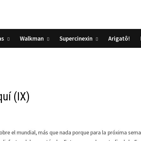
as
Walkman
Supercinexin
Arigatô!
uí (IX)
 sobre el mundial, más que nada porque para la próxima sema