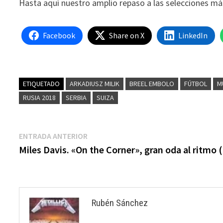
Hasta aquí nuestro amplio repaso a las selecciones más
Facebook
Share on X
LinkedIn
ETIQUETADO
ARKADIUSZ MILIK
BREEL EMBOLO
FÚTBOL
M
RUSIA 2018
SERBIA
SUIZA
Navegación
Entrada
ENTRADA ANTERIOR
anterior:
Miles Davis. «On the Corner», gran oda al ritmo (
de
entradas
Rubén Sánchez