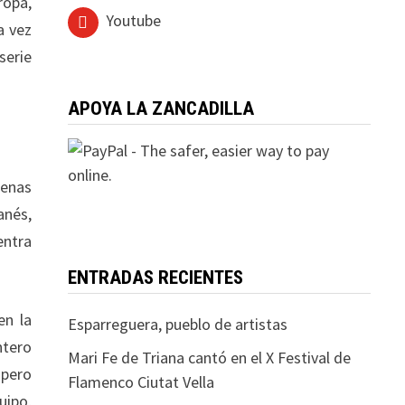
ropa,
Youtube
a vez
serie
APOYA LA ZANCADILLA
uenas
anés,
entra
ENTRADAS RECIENTES
en la
Esparreguera, pueblo de artistas
ntero
Mari Fe de Triana cantó en el X Festival de
 pero
Flamenco Ciutat Vella
uipo,