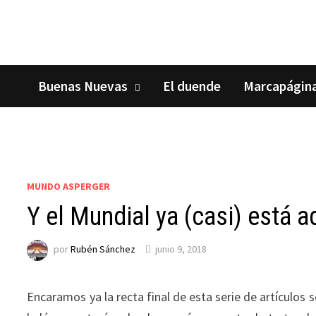
Saltar
al
contenido
Buenas Nuevas
El duende
Marcapágin
MUNDO ASPERGER
Y el Mundial ya (casi) está aq
por
Rubén Sánchez
junio 9, 2018
Encaramos ya la recta final de esta serie de artículos