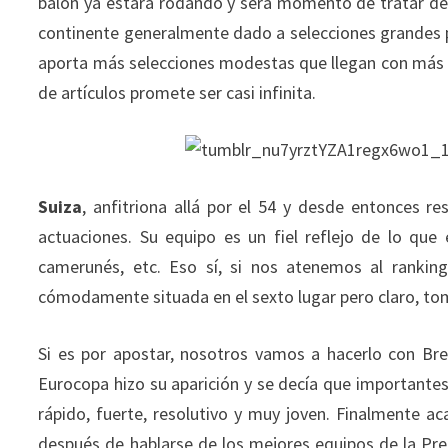
balón ya estará rodando y será momento de tratar de d
continente generalmente dado a selecciones grandes p
aporta más selecciones modestas que llegan con más il
de artículos promete ser casi infinita.
Suiza
, anfitriona allá por el 54 y desde entonces r
actuaciones. Su equipo es un fiel reflejo de lo que 
camerunés, etc. Eso sí, si nos atenemos al rankin
cómodamente situada en el sexto lugar pero claro, t
Si es por apostar, nosotros vamos a hacerlo con Bre
Eurocopa hizo su aparición y se decía que importante
rápido, fuerte, resolutivo y muy joven. Finalmente a
después de hablarse de los mejores equipos de la Pr