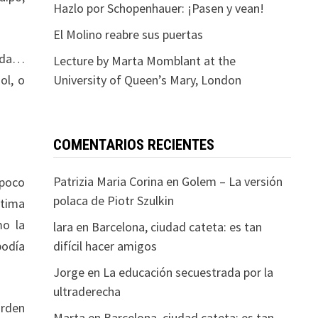
Hazlo por Schopenhauer: ¡Pasen y vean!
El Molino reabre sus puertas
jada…
Lecture by Marta Momblant at the
ol, o
University of Queen’s Mary, London
COMENTARIOS RECIENTES
Patrizia Maria Corina
en
Golem – La versión
 poco
polaca de Piotr Szulkin
ltima
mo la
lara
en
Barcelona, ciudad cateta: es tan
podía
difícil hacer amigos
Jorge
en
La educación secuestrada por la
ultraderecha
orden
Marta
en
Barcelona, ciudad cateta: es tan