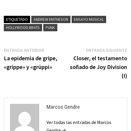
ETIQUETADO
ANDREW MATHESON
ENSAYO MUSICAL
HOLLYWOOD BRATS
PUNK
Navegación
Entrada
E
ENTRADA ANTERIOR
ENTRADA SIGUIENTE
anterior:
s
La epidemia de gripe,
Closer, el testamento
de
«grippe» y «grüppi»
soñado de Joy Division
entradas
(I)
Marcos Gendre
Ver todas las entradas de Marcos
Gendre →