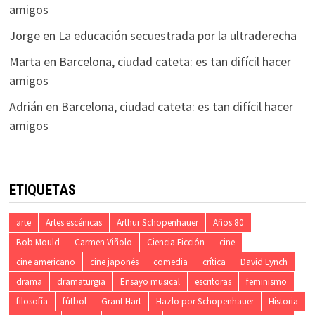
amigos
Jorge
en
La educación secuestrada por la ultraderecha
Marta
en
Barcelona, ciudad cateta: es tan difícil hacer
amigos
Adrián
en
Barcelona, ciudad cateta: es tan difícil hacer
amigos
ETIQUETAS
arte
Artes escénicas
Arthur Schopenhauer
Años 80
Bob Mould
Carmen Viñolo
Ciencia Ficción
cine
cine americano
cine japonés
comedia
crítica
David Lynch
drama
dramaturgia
Ensayo musical
escritoras
feminismo
filosofía
fútbol
Grant Hart
Hazlo por Schopenhauer
Historia