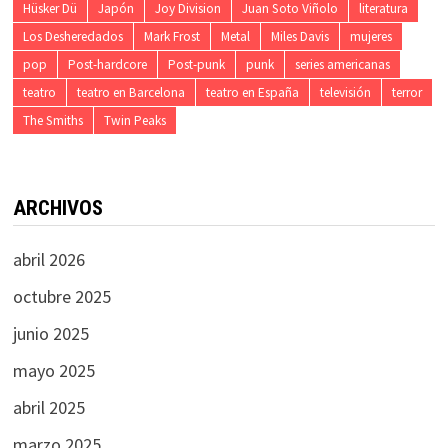
Hüsker Dü
Japón
Joy Division
Juan Soto Viñolo
literatura
Los Desheredados
Mark Frost
Metal
Miles Davis
mujeres
pop
Post-hardcore
Post-punk
punk
series americanas
teatro
teatro en Barcelona
teatro en España
televisión
terror
The Smiths
Twin Peaks
ARCHIVOS
abril 2026
octubre 2025
junio 2025
mayo 2025
abril 2025
marzo 2025