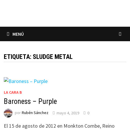
Saltar
al
contenido
MENÚ
ETIQUETA:
SLUDGE METAL
LA CARA B
Baroness – Purple
por
Rubén Sánchez
mayo 4, 2019
0
El 15 de agosto de 2012 en Monkton Combe, Reino