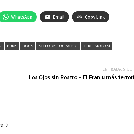
WhatsApp
Email
Copy Link
S
PUNK
ROCK
SELLO DISCOGRÁFICO
TERREMOTO SÍ
ENTRADA SIGU
Los Ojos sin Rostro – El Franju más terror
re →