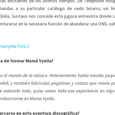
más excitantes de los últimos tiempos. De Telephone Rou
ndas a su particular catálogo de ruido bizarro, sin lí
ýnila, Gustavo nos concede esta jugosa entrevista donde s
venturarse en la necesaria función de abanderar una ONG cult
.
dea de formar Mamá Vynila?
do al mundo de la música. Anteriormente había movido peq
adell, y también fabricaba pegatinas y cositas que movía po
de valorarlo todo, quise volver toda esa experiencia en alg
dí embarcarme en Mama Vynila.
barcaros en esta aventura discográfica?