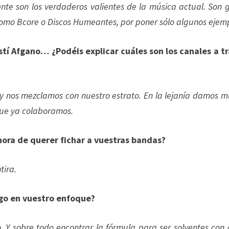
nte son los verdaderos valientes de la música actual. Son 
omo Bcore o Discos Humeantes, por poner sólo algunos ejemp
tí Afgano… ¿Podéis explicar cuáles son los canales a t
s y nos mezclamos con nuestro estrato. En la lejanía damos 
que ya colaboramos.
 hora de querer fichar a vuestras bandas?
tira.
lgo en vuestro enfoque?
. Y sobre todo encontrar la fórmula para ser solventes con