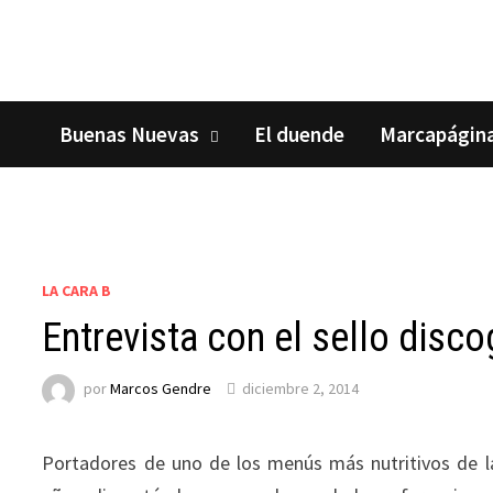
Saltar
al
contenido
Buenas Nuevas
El duende
Marcapágin
LA CARA B
Entrevista con el sello disc
por
Marcos Gendre
diciembre 2, 2014
Portadores de uno de los menús más nutritivos de la 