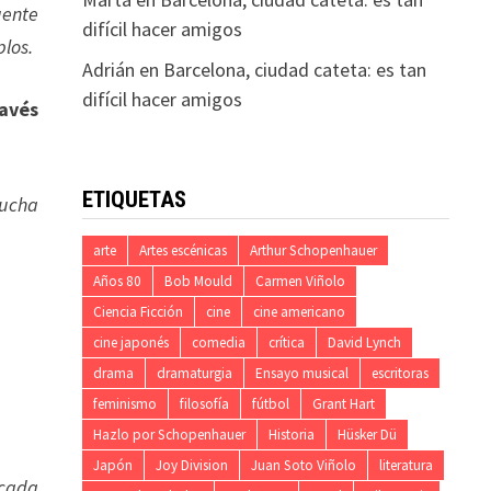
gente
difícil hacer amigos
los.
Adrián
en
Barcelona, ciudad cateta: es tan
difícil hacer amigos
ravés
ETIQUETAS
mucha
arte
Artes escénicas
Arthur Schopenhauer
Años 80
Bob Mould
Carmen Viñolo
Ciencia Ficción
cine
cine americano
cine japonés
comedia
crítica
David Lynch
drama
dramaturgia
Ensayo musical
escritoras
feminismo
filosofía
fútbol
Grant Hart
Hazlo por Schopenhauer
Historia
Hüsker Dü
Japón
Joy Division
Juan Soto Viñolo
literatura
 cada