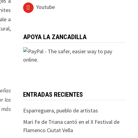
ges a
Youtube
mites
ale a
ural,
APOYA LA ZANCADILLA
ueñas
ENTRADAS RECIENTES
r los
o más
Esparreguera, pueblo de artistas
Mari Fe de Triana cantó en el X Festival de
Flamenco Ciutat Vella