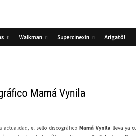
as
Walkman
Supercinexin
Arigatô!
ográfico Mamá Vynila
actualidad, el sello discográfico
Mamá Vynila
lleva ya c