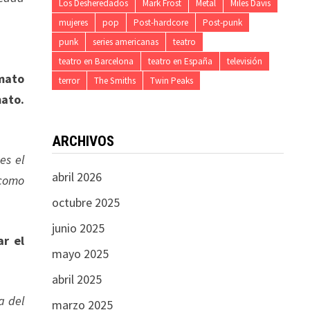
Los Desheredados
Mark Frost
Metal
Miles Davis
mujeres
pop
Post-hardcore
Post-punk
punk
series americanas
teatro
teatro en Barcelona
teatro en España
televisión
rmato
terror
The Smiths
Twin Peaks
mato.
ARCHIVOS
es el
abril 2026
 como
octubre 2025
junio 2025
ar el
mayo 2025
abril 2025
a del
marzo 2025