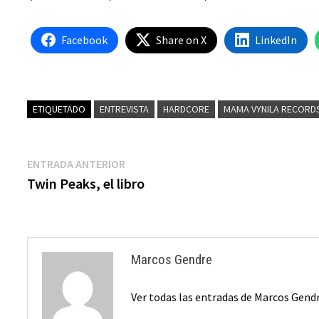
Facebook
Share on X
LinkedIn
ETIQUETADO
ENTREVISTA
HARDCORE
MAMA VYNILA RECORD
Navegación
Entrada
ENTRADA ANTERIOR
anterior:
Twin Peaks, el libro
de
entradas
Marcos Gendre
Ver todas las entradas de Marcos Gend