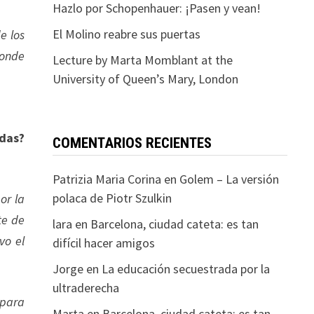
Hazlo por Schopenhauer: ¡Pasen y vean!
El Molino reabre sus puertas
e los
donde
Lecture by Marta Momblant at the
University of Queen’s Mary, London
adas?
COMENTARIOS RECIENTES
Patrizia Maria Corina
en
Golem – La versión
polaca de Piotr Szulkin
or la
te de
lara
en
Barcelona, ciudad cateta: es tan
vo el
difícil hacer amigos
Jorge
en
La educación secuestrada por la
ultraderecha
 para
Marta
en
Barcelona, ciudad cateta: es tan