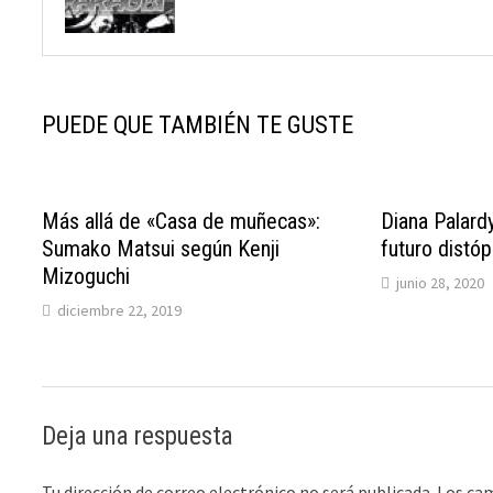
PUEDE QUE TAMBIÉN TE GUSTE
Más allá de «Casa de muñecas»:
Diana Palard
Sumako Matsui según Kenji
futuro distó
Mizoguchi
junio 28, 2020
diciembre 22, 2019
Deja una respuesta
Tu dirección de correo electrónico no será publicada.
Los ca