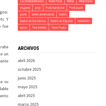
Los Desheredados
Mark Frost
Metal
Miles Davis
mujeres
pop
Post-hardcore
Post-punk
gosi.
punk
series americanas
teatro
tc. Y
teatro en Barcelona
teatro en España
televisión
e fue
terror
The Smiths
Twin Peaks
traba
ARCHIVOS
ce un
abril 2026
mente
octubre 2025
junio 2025
na su
mayo 2025
dable
abril 2025
lento
marzo 2025