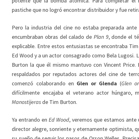
potente que la bomba atómica. Para completar el 
pastiche que no logró encontrar distribuidor y fue ret
Pero la industria del cine no estaba preparada ante
encumbraban obras del calado de
Plan 9
, donde el t
explicable. Entre estos entusiastas se encontraba Ti
Ed Wood y a un actor consagrado como Bela Lugosi. L
Burton la que él mismo mantuvo con Vincent Price. 
respaldados por reputados actores del cine de terr
comenzó colaborando en
Glen or Glenda
(
Glen o
difícilmente encajaba el veterano actor húngaro, 
Manostijeras
de Tim Burton.
Ya entrando en
Ed Wood
, veremos que estamos ante u
director alegre, sonriente y eternamente optimista, q
su sueño de seguir los pasos de Orson Welles. Precis