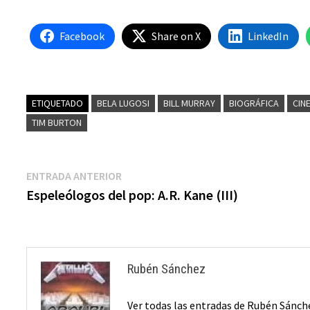
Facebook
Share on X
LinkedIn
ETIQUETADO
BELA LUGOSI
BILL MURRAY
BIOGRÁFICA
CIN
TIM BURTON
Navegación
Entrada
ENTRADA ANTERIOR
anterior:
Espeleólogos del pop: A.R. Kane (III)
de
entradas
Rubén Sánchez
Ver todas las entradas de Rubén Sánc