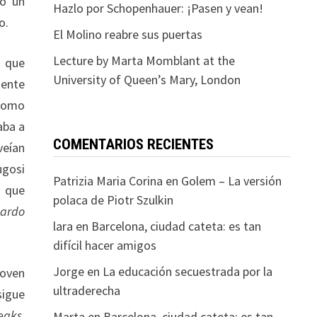
do un
Hazlo por Schopenhauer: ¡Pasen y vean!
o.
El Molino reabre sus puertas
Lecture by Marta Momblant at the
, que
University of Queen’s Mary, London
mente
como
aba a
COMENTARIOS RECIENTES
veían
ugosi
Patrizia Maria Corina
en
Golem – La versión
l que
polaca de Piotr Szulkin
ardo
lara
en
Barcelona, ciudad cateta: es tan
difícil hacer amigos
Jorge
en
La educación secuestrada por la
joven
ultraderecha
sigue
reaks
,
Marta
en
Barcelona, ciudad cateta: es tan