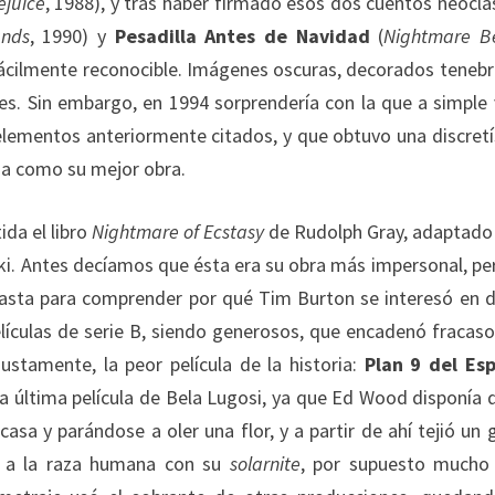
ejuice
, 1988), y tras haber firmado esos dos cuentos neoclá
ands
, 1990) y
Pesadilla Antes de Navidad
(
Nightmare B
a fácilmente reconocible. Imágenes oscuras, decorados teneb
es. Sin embargo, en 1994 sorprendería con la que a simple 
 elementos anteriormente citados, y que obtuvo una discret
da como su mejor obra.
da el libro
Nightmare of Ecstasy
de Rudolph Gray, adaptado
ski. Antes decíamos que ésta era su obra más impersonal, pe
asta para comprender por qué Tim Burton se interesó en di
elículas de serie B, siendo generosos, que encadenó fracaso
justamente, la peor película de la historia:
Plan 9 del Es
 la última película de Bela Lugosi, ya que Ed Wood disponía 
asa y parándose a oler una flor, y a partir de ahí tejió un 
ir a la raza humana con su
solarnite
, por supuesto mucho