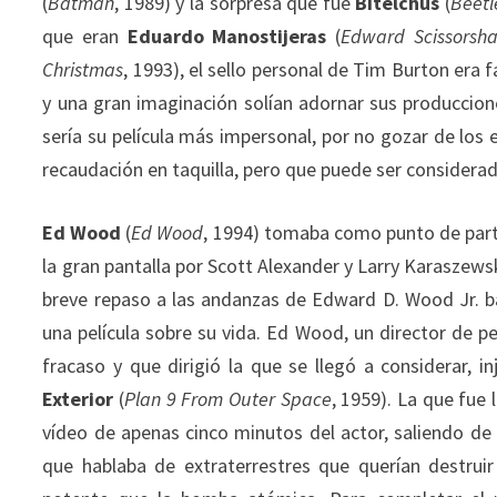
(
Batman
, 1989) y la sorpresa que fue
Bitelchús
(
Beetl
que eran
Eduardo Manostijeras
(
Edward Scissorsh
Christmas
, 1993), el sello personal de Tim Burton er
y una gran imaginación solían adornar sus produccion
sería su película más impersonal, por no gozar de los
recaudación en taquilla, pero que puede ser considera
Ed Wood
(
Ed Wood
, 1994) tomaba como punto de parti
la gran pantalla por Scott Alexander y Larry Karaszew
breve repaso a las andanzas de Edward D. Wood Jr. b
una película sobre su vida. Ed Wood, un director de p
fracaso y que dirigió la que se llegó a considerar, in
Exterior
(
Plan 9 From Outer Space
, 1959). La que fue
vídeo de apenas cinco minutos del actor, saliendo de c
que hablaba de extraterrestres que querían destru