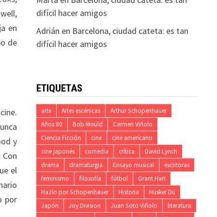
difícil hacer amigos
well,
ja en
Adrián
en
Barcelona, ciudad cateta: es tan
po de
difícil hacer amigos
ETIQUETAS
cine.
arte
Artes escénicas
Arthur Schopenhauer
Años 80
Bob Mould
Carmen Viñolo
unca
Ciencia Ficción
cine
cine americano
ood y
cine japonés
comedia
crítica
David Lynch
. Con
drama
dramaturgia
Ensayo musical
escritoras
ue el
feminismo
filosofía
fútbol
Grant Hart
nario
Hazlo por Schopenhauer
Historia
Hüsker Dü
 por
Japón
Joy Division
Juan Soto Viñolo
literatura