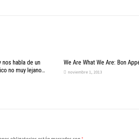
y nos habla de un
We Are What We Are: Bon Appé
pico no muy lejano…
noviembre 1, 2013
mpos obligatorios están marcados con
*