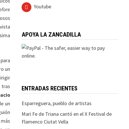
sicos
Youtube
efore
rosos
vista
APOYA LA ZANCADILLA
ísima
 para
ro un
rigir
 tras
ENTRADAS RECIENTES
pacio
Esparreguera, pueblo de artistas
de un
guión
Mari Fe de Triana cantó en el X Festival de
 más
Flamenco Ciutat Vella