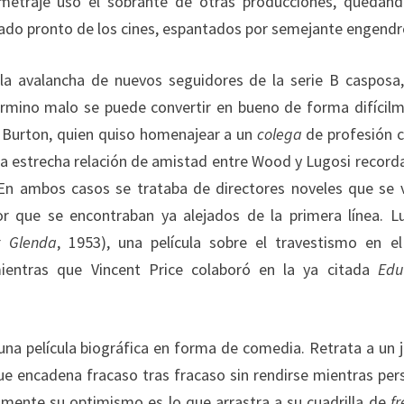
metraje usó el sobrante de otras producciones, quedan
irado pronto de los cines, espantados por semejante engendr
 la avalancha de nuevos seguidores de la serie B casposa
érmino malo se puede convertir en bueno de forma difícil
m Burton, quien quiso homenajear a un
colega
de profesión 
a estrecha relación de amistad entre Wood y Lugosi record
En ambos casos se trataba de directores noveles que se 
or que se encontraban ya alejados de la primera línea. L
r Glenda
, 1953), una película sobre el travestismo en e
mientras que Vincent Price colaboró en la ya citada
Edu
na película biográfica en forma de comedia. Retrata a un 
ue encadena fracaso tras fracaso sin rendirse mientras per
amente su optimismo es lo que arrastra a su cuadrilla de
f