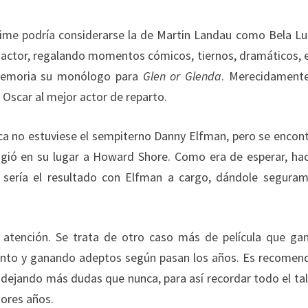
lime podría considerarse la de Martin Landau como Bela Lu
al actor, regalando momentos cómicos, tiernos, dramáticos, e
 memoria su monólogo para
Glen or Glenda
. Merecidament
 Oscar al mejor actor de reparto.
ca no estuviese el sempiterno Danny Elfman, pero se encon
gió en su lugar a Howard Shore. Como era de esperar, ha
 sería el resultado con Elfman a cargo, dándole segura
tención. Se trata de otro caso más de película que ga
lento y ganando adeptos según pasan los años. Es recomen
á dejando más dudas que nunca, para así recordar todo el ta
jores años.