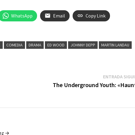
WhatsApp
Email
Copy Link
E
COMEDIA
DRAMA
ED WOOD
JOHNNY DEPP
MARTIN LANDAU
ENTRADA SIGU
The Underground Youth: «Haun
hez →