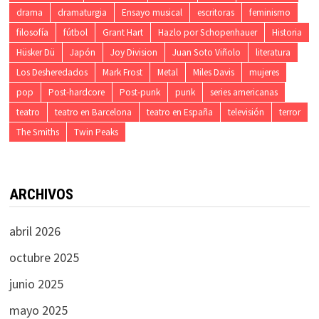
drama
dramaturgia
Ensayo musical
escritoras
feminismo
filosofía
fútbol
Grant Hart
Hazlo por Schopenhauer
Historia
Hüsker Dü
Japón
Joy Division
Juan Soto Viñolo
literatura
Los Desheredados
Mark Frost
Metal
Miles Davis
mujeres
pop
Post-hardcore
Post-punk
punk
series americanas
teatro
teatro en Barcelona
teatro en España
televisión
terror
The Smiths
Twin Peaks
ARCHIVOS
abril 2026
octubre 2025
junio 2025
mayo 2025