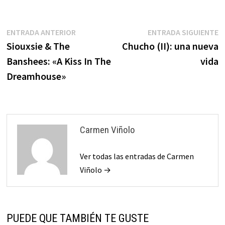
Navegación
Entrada
E
ENTRADA ANTERIOR
ENTRADA SIGUIENTE
anterior:
s
Siouxsie & The
Chucho (II): una nueva
de
Banshees: «A Kiss In The
vida
entradas
Dreamhouse»
Carmen Viñolo
Ver todas las entradas de Carmen
Viñolo →
PUEDE QUE TAMBIÉN TE GUSTE