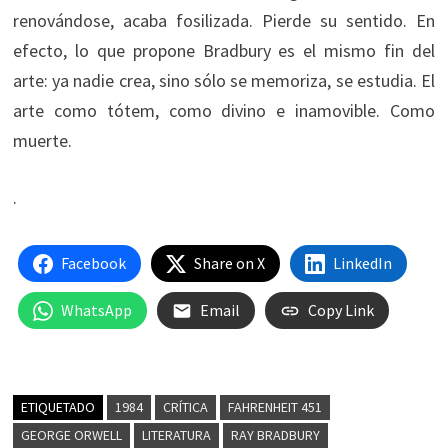
renovándose, acaba fosilizada. Pierde su sentido. En
efecto, lo que propone Bradbury es el mismo fin del
arte: ya nadie crea, sino sólo se memoriza, se estudia. El
arte como tótem, como divino e inamovible. Como
muerte.
.
Facebook
Share on X
LinkedIn
WhatsApp
Email
Copy Link
ETIQUETADO
1984
CRÍTICA
FAHRENHEIT 451
GEORGE ORWELL
LITERATURA
RAY BRADBURY