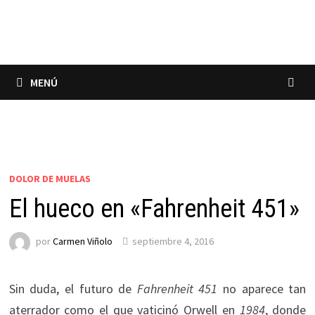
Saltar
al
contenido
MENÚ
DOLOR DE MUELAS
El hueco en «Fahrenheit 451»
por
Carmen Viñolo
septiembre 4, 2016
Sin duda, el futuro de
Fahrenheit 451
no aparece tan
aterrador como el que vaticinó Orwell en
1984
, donde