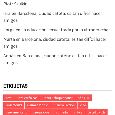
Piotr Szulkin
lara
en
Barcelona, ciudad cateta: es tan difícil hacer
amigos
Jorge
en
La educación secuestrada por la ultraderecha
Marta
en
Barcelona, ciudad cateta: es tan difícil hacer
amigos
Adrián
en
Barcelona, ciudad cateta: es tan difícil hacer
amigos
ETIQUETAS
arte
Artes escénicas
Arthur Schopenhauer
Años 80
Bob Mould
Carmen Viñolo
Ciencia Ficción
cine
cine americano
cine japonés
comedia
crítica
David Lynch