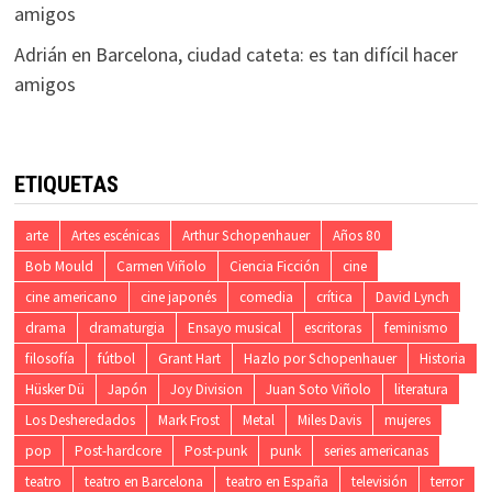
amigos
Adrián
en
Barcelona, ciudad cateta: es tan difícil hacer
amigos
ETIQUETAS
arte
Artes escénicas
Arthur Schopenhauer
Años 80
Bob Mould
Carmen Viñolo
Ciencia Ficción
cine
cine americano
cine japonés
comedia
crítica
David Lynch
drama
dramaturgia
Ensayo musical
escritoras
feminismo
filosofía
fútbol
Grant Hart
Hazlo por Schopenhauer
Historia
Hüsker Dü
Japón
Joy Division
Juan Soto Viñolo
literatura
Los Desheredados
Mark Frost
Metal
Miles Davis
mujeres
pop
Post-hardcore
Post-punk
punk
series americanas
teatro
teatro en Barcelona
teatro en España
televisión
terror