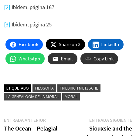
[2]
Ibídem, página 167.
[3]
Ibídem, página 25
Facebook
Share on X
LinkedIn
WhatsApp
Email
Copy Link
ETIQUETADO
FILOSOFÍA
FRIEDRICH NIETZSCHE
LA GENEALOGÍA DE LA MORAL
MORAL
Navegación
Entrada
E
ENTRADA ANTERIOR
ENTRADA SIGUIENTE
anterior:
s
The Ocean – Pelagial
Siouxsie and the
de