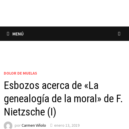
Saltar
al
contenido
MENÚ
DOLOR DE MUELAS
Esbozos acerca de «La
genealogía de la moral» de F.
Nietzsche (I)
por
Carmen Viñolo
enero 13, 2019