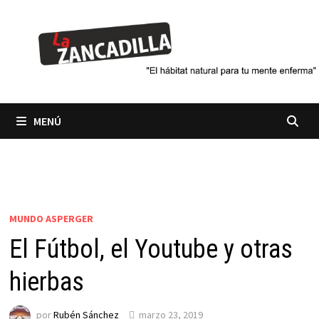
Saltar
al
contenido
MENÚ
MUNDO ASPERGER
El Fútbol, el Youtube y otras
hierbas
por
Rubén Sánchez
marzo 23, 2019