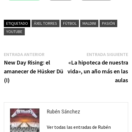
ETIQUETADO
ÁXEL TORRES
FÚTBOL
MALDINI
PASIÓN
YOUTUBE
Navegación
Entrada
E
ENTRADA ANTERIOR
ENTRADA SIGUIENTE
anterior:
s
New Day Rising: el
«La hipoteca de nuestra
de
amanecer de Hüsker Dü
vida», un año más en las
entradas
(I)
aulas
Rubén Sánchez
Ver todas las entradas de Rubén