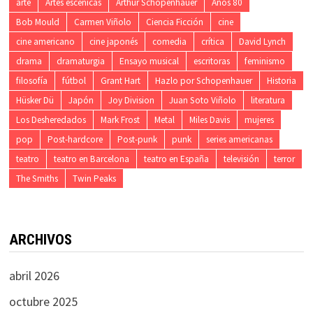
arte
Artes escénicas
Arthur Schopenhauer
Años 80
Bob Mould
Carmen Viñolo
Ciencia Ficción
cine
cine americano
cine japonés
comedia
crítica
David Lynch
drama
dramaturgia
Ensayo musical
escritoras
feminismo
filosofía
fútbol
Grant Hart
Hazlo por Schopenhauer
Historia
Hüsker Dü
Japón
Joy Division
Juan Soto Viñolo
literatura
Los Desheredados
Mark Frost
Metal
Miles Davis
mujeres
pop
Post-hardcore
Post-punk
punk
series americanas
teatro
teatro en Barcelona
teatro en España
televisión
terror
The Smiths
Twin Peaks
ARCHIVOS
abril 2026
octubre 2025