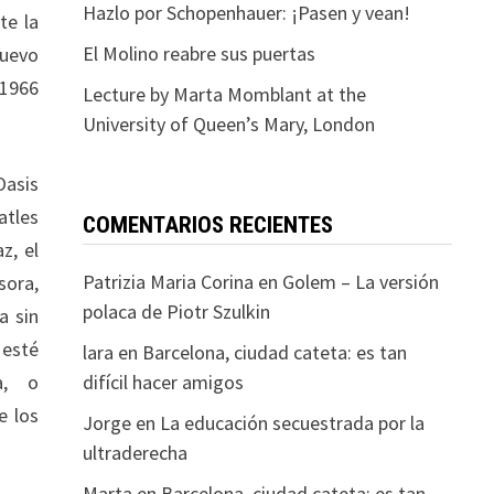
Hazlo por Schopenhauer: ¡Pasen y vean!
te la
El Molino reabre sus puertas
nuevo
 1966
Lecture by Marta Momblant at the
University of Queen’s Mary, London
Oasis
atles
COMENTARIOS RECIENTES
z, el
Patrizia Maria Corina
en
Golem – La versión
sora,
polaca de Piotr Szulkin
a sin
 esté
lara
en
Barcelona, ciudad cateta: es tan
a, o
difícil hacer amigos
e los
Jorge
en
La educación secuestrada por la
ultraderecha
Marta
en
Barcelona, ciudad cateta: es tan