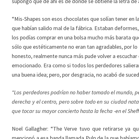
supongo que de ahí es de donde se obtiene la letra de
“Mis-Shapes son esos chocolates que solían tener en la
que habían salido mal de la fábrica. Estaban deformes
los podías comprar en una bolsa mucho más barata que
sólo que estéticamente no eran tan agradables, por lo
honesto, realmente nunca más pude volver a escuchar 
emocionado. Era como si todos los perdedores salieran 
una buena idea; pero, por desgracia, no acabó de sucede
“Los perdedores podrían no haber tomado el mundo, per
derecha y el centro, pero sobre todo en su ciudad nata
que tocar su mayor concierto hasta la fecha -en el She
Noel Gallagher: “The Verve tuvo que retirarse ya q
mencionó a esa banda llamada Pulp de la que habíam