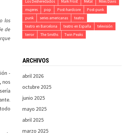
Los Desheredados
Mark Frost
Metal
Miles Davis
mujeres
pop
Post-hardcore
Post-punk
punk
series americanas
teatro
o los
teatro en Barcelona
teatro en España
televisión
ie de
terror
The Smiths
Twin Peaks
orque
ARCHIVOS
ión -
abril 2026
, nos
octubre 2025
sería
junio 2025
ante.
 todo
mayo 2025
abril 2025
marzo 2025