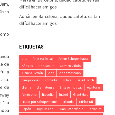
 Jam,
difícil hacer amigos
Disco
Adrián
en
Barcelona, ciudad cateta: es tan
difícil hacer amigos
 como
ETIQUETAS
gunda
arte
Artes escénicas
Arthur Schopenhauer
le de
Años 80
Bob Mould
Carmen Viñolo
fui a
Ciencia Ficción
cine
cine americano
casa.
cine japonés
comedia
crítica
David Lynch
ie de
drama
dramaturgia
Ensayo musical
escritoras
loway
feminismo
filosofía
fútbol
Grant Hart
o ‘La
Hazlo por Schopenhauer
Historia
Hüsker Dü
Japón
Joy Division
Juan Soto Viñolo
literatura
 idea