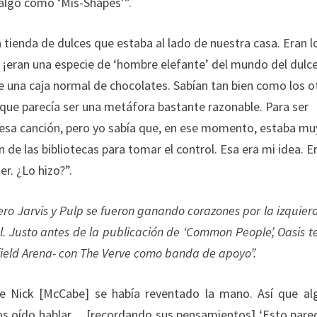
 algo como ‘Mis-Shapes’”.
 tienda de dulces que estaba al lado de nuestra casa. Eran l
, ¡eran una especie de ‘hombre elefante’ del mundo del dulc
 una caja normal de chocolates. Sabían tan bien como los o
 que parecía ser una metáfora bastante razonable. Para ser
esa canción, pero yo sabía que, en ese momento, estaba mu
de las bibliotecas para tomar el control. Esa era mi idea. E
r. ¿Lo hizo?”.
o Jarvis y Pulp se fueron ganando corazones por la izquierd
l. Justo antes de la publicación de ‘Common People’, Oasis t
ffield Arena- con The Verve como banda de apoyo”.
ue Nick [McCabe] se había reventado la mano. Así que al
os oído hablar… [recordando sus pensamientos] ‘Esto pare