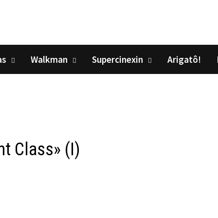
as
Walkman
Supercinexin
Arigatô!
nt Class» (I)