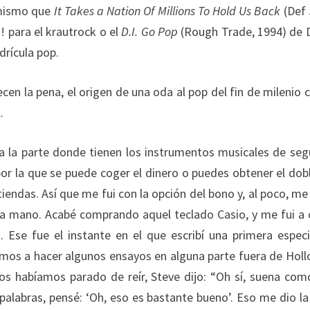
o mismo que
It Takes a Nation Of Millions To Hold Us Back
(Def
 para el krautrock o el
D.I. Go Pop
(Rough Trade, 1994) de 
drícula pop.
 la pena, el origen de una oda al pop del fin de milenio
.
 a la parte donde tienen los instrumentos musicales de se
por la que se puede coger el dinero o puedes obtener el dob
tiendas. Así que me fui con la opción del bono y, al poco, me 
a mano. Acabé comprando aquel teclado Casio, y me fui a 
. Ese fue el instante en el que escribí una primera espec
usimos a hacer algunos ensayos en alguna parte fuera de Hol
os habíamos parado de reír, Steve dijo: “Oh sí, suena com
 palabras, pensé: ‘Oh, eso es bastante bueno’. Eso me dio la