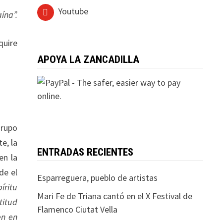
Youtube
ína”.
quire
APOYA LA ZANCADILLA
grupo
e, la
ENTRADAS RECIENTES
en la
de el
Esparreguera, pueblo de artistas
íritu
Mari Fe de Triana cantó en el X Festival de
titud
Flamenco Ciutat Vella
en en