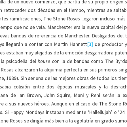
lla de un nuevo comienzo, que partía de su propio origen s
n retroceder dos décadas en el tiempo, mientras se saltab
ntes ramificaciones, The Stone Roses llegaron incluso más 
iempo que no se veía. Manchester era la nueva capital del p
evas bandas de referencia de Manchester. Desligados del t
ys llegarán a contar con Martin Hannett
[3]
de productor 
les estaban muy alejadas de la emoción desgarradora pate
 la psicodelia del
house
con la de bandas como The Byrds
 Rosas alcanzaron la alquimia perfecta en sus primeros sing
ne, 1989). Sin ser una de las mejores obras de todos los tie
abia colisión entre dos épocas musicales y la desfac
ana de Ian Brown, John Squire, Mani y Reni serán la e
tre a sus nuevos héroes. Aunque en el caso de The Stone R
es. Si Happy Mondays instaban mediante ‘Hallellujah’ o ’24
one Roses se dirigía más bien a la egolatría en grado sumo.