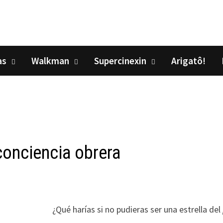
as
Walkman
Supercinexin
Arigatô!
conciencia obrera
¿Qué harías si no pudieras ser una estrella del