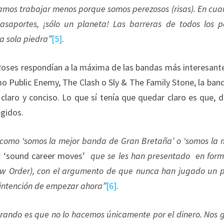
ntamos trabajar menos porque somos perezosos
(risas).
En cua
pasaportes, ¡sólo un planeta! Las barreras de todos los p
a sola piedra
”
[5]
.
Roses respondían a la máxima de las bandas más interesant
omo Public Enemy, The Clash o Sly & The Family Stone, la ban
claro y conciso. Lo que sí tenía que quedar claro es que, 
egidos.
s como ‘somos la mejor banda de Gran Bretaña’ o ‘somos la 
s
‘sound career moves’
que se les han presentado en for
New Order), con el argumento de que nunca han jugado un 
 intención de empezar ahora”
[6]
.
ando es que no lo hacemos únicamente por el dinero. Nos 