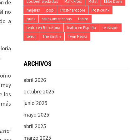
Los Desheredados
Mark Frost
Metal
Miles Davis
ón de
mujeres
pop
Post-hardcore
Post-punk
él no
punk
series americanas
teatro
ado a
teatro en Barcelona
teatro en España
televisión
terror
The Smiths
Twin Peaks
loria
.
ARCHIVOS
 como
abril 2026
a muy
octubre 2025
e los
junio 2025
s más
mayo 2025
abril 2025
ista’
marzo 2025