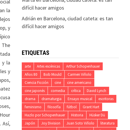
ocial
difícil hacer amigos
an la
Adrián
en
Barcelona, ciudad cateta: es tan
lejos
difícil hacer amigos
op, y
ípico
y The
ETIQUETAS
ntada
 y la
arte
Artes escénicas
Arthur Schopenhauer
les y
Años 80
Bob Mould
Carmen Viñolo
mpos,
Ciencia Ficción
cine
cine americano
hatez
cine japonés
comedia
crítica
David Lynch
xcusa
drama
dramaturgia
Ensayo musical
escritoras
oses,
feminismo
filosofía
fútbol
Grant Hart
 Hour
Hazlo por Schopenhauer
Historia
Hüsker Dü
 Así,
Japón
Joy Division
Juan Soto Viñolo
literatura