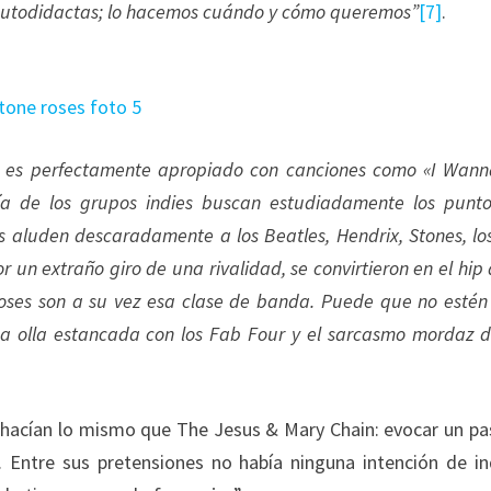
autodidactas; lo hacemos cuándo y cómo queremos”
[7]
.
e es perfectamente apropiado con canciones como «I Wan
ía de los grupos indies buscan estudiadamente los punt
 aluden descaradamente a los Beatles, Hendrix, Stones, lo
r un extraño giro de una rivalidad, se convirtieron en el hip 
s Roses son a su vez esa clase de banda. Puede que no esté
na olla estancada con los Fab Four y el sarcasmo mordaz d
s hacían lo mismo que The Jesus & Mary Chain: evocar un p
 Entre sus pretensiones no había ninguna intención de in