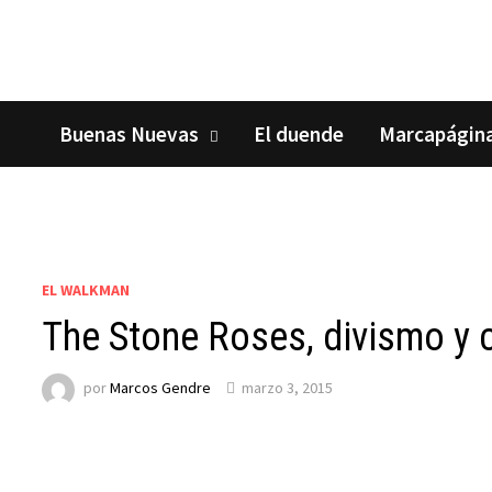
Saltar
al
contenido
Buenas Nuevas
El duende
Marcapágin
EL WALKMAN
The Stone Roses, divismo y 
por
Marcos Gendre
marzo 3, 2015