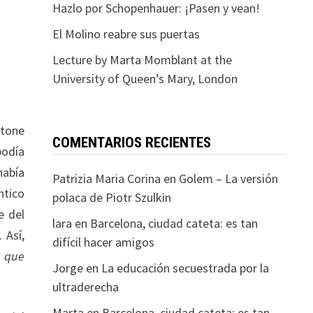
Hazlo por Schopenhauer: ¡Pasen y vean!
El Molino reabre sus puertas
Lecture by Marta Momblant at the
University of Queen’s Mary, London
Stone
COMENTARIOS RECIENTES
podía
había
Patrizia Maria Corina
en
Golem – La versión
ntico
polaca de Piotr Szulkin
e del
lara
en
Barcelona, ciudad cateta: es tan
 Así,
difícil hacer amigos
o que
Jorge
en
La educación secuestrada por la
ultraderecha
Marta
en
Barcelona, ciudad cateta: es tan