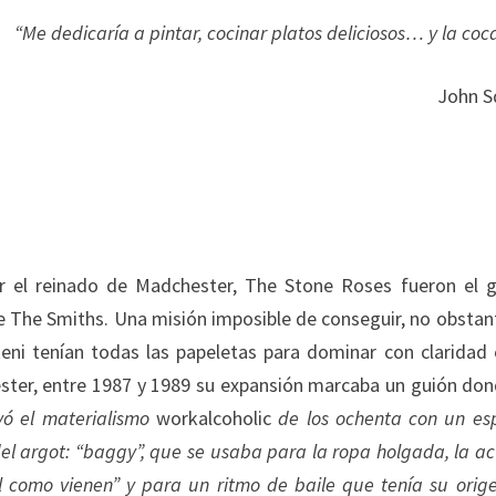
“Me dedicaría a pintar, cocinar platos deliciosos… y la coca
John S
r el reinado de Madchester, The Stone Roses fueron el 
de The Smiths. Una misión imposible de conseguir, no obstant
ni tenían todas las papeletas para dominar con claridad 
ster, entre 1987 y 1989 su expansión marcaba un guión don
yó el materialismo
workalcoholic
de los ochenta con un esp
l argot: “baggy”, que se usaba para la ropa holgada, la ac
al como vienen” y para un ritmo de baile que tenía su orig