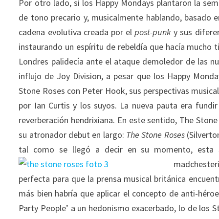
Por otro lado, si los Happy Mondays plantaron la semi
de tono precario y, musicalmente hablando, basado e
cadena evolutiva creada por el
post-punk
y sus difere
instaurando un espíritu de rebeldía que hacía mucho t
Londres palidecía ante el ataque demoledor de las nu
influjo de Joy Division, a pesar que los Happy Monda
Stone Roses con Peter Hook, sus perspectivas musica
por Ian Curtis y los suyos. La nueva pauta era fundir
reverberación hendrixiana. En este sentido, The Stone
su atronador debut en largo:
The Stone Roses
(Silverto
tal como se llegó a decir en su momento, esta s
madchesteri
perfecta para que la prensa musical británica encuen
más bien habría que aplicar el concepto de anti-héro
Party People’ a un hedonismo exacerbado, lo de los St